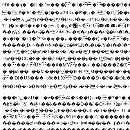
9Dh��q�'"�[󱇝�.Oo��;�]� l� �����B���� T�}A����DD�ky�|
�gP�3O�B�)��w2R3a-�8ΐ�,x�-�U ��c
l�H�XښiYͮ���y�[azaO��LBYR3�#ɡB��3�ܝ)��xu�ͪ�qk����7W ����-�7[h��K��*s��vS���h�1�5��D���bV��M�@1��5�
TUj�fm�R�.6�T�@y d( �׶*�ڹ.yR CJl����I��x�{P%�o�՝h�`��S��M,-�,ՋR��_/��fy��.YP�^sx=��8���^��h�x)������b��� _�$�k߷ ��}
��yAb_�����*Y{�=l�^s���i��]�.�_/�z�l�� �e꣺�ǅ�Mۿߺ�n;�m��j
�x�l�"�L}�Ě95x�
np��ʑ �����Q v�By�g�
�����jD~>����Uc�LR�.�z�,Y�s��`�*�
��e?�S�@)�T��3�2;͡�m�Jb�����M�X�
D@�$�CG�8�`�i�,5F�#_����p��0Φ@c�[��
����t/_ǗY��#�MYp��o{��2���Z�Z
�`�|@t��=��M��t���Iǂ0H *M����P�7��v��
e�'Dl�US���+oŏe�LXD����D<�P�i�t0
�'t�O��k6�&ཟ�>)y� &p��h�� }8�G�?
���Oݷ�ZU�=s�e��y@�K��Q|po�t�3�1�]� �@�6������ѷV/��Tk�$�g}n ���"�}
�hY�)Y_�@>��k������Q��`�Ons
n�R�q�f�����@E��Z���z3f5�|1���
+ -
�ZJ[(>��u(sN�x&؟k*�g:��%l.�����h�6�P�O�~��4<|dE~z�gV�=
������#����b�+5��r��_T��
��� ~9���^�ɵw[��k��������q�)�R-f