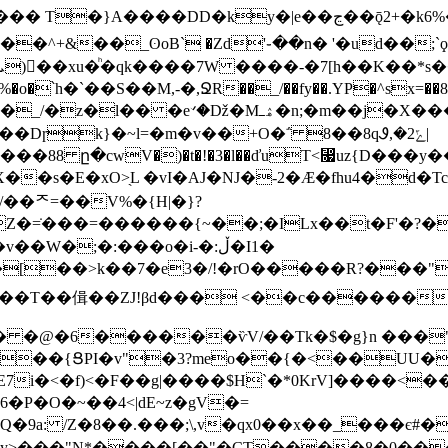
e��ڃ��ǭ2+�k6%�IXV<�O%󙂋+1[�� ǵŇ���r/W����׎����
��^+&��_ʘoВ` �Zd'֊��n� '�ud��;`
�X���>0ܳ�"�X{�9�SF_2G_�G�|J�i�萈� yo�"
�Dɼk}�~l=�m�v��+O�΅ 8��8qᏭ,�2ݻ|
��88 ը�cwV�)�t�!�3�l��ďuT<⷗uz{D��
�s�E�xO>̖L �vI�AJ�NJ�-2�Ӕ�fhu4�d�T
/��ᄌ=��V%�{H|�}?
Z�=̇���=������{~��;�ILx��t�F'�?�
W�;�:���o�i-�:ڵ�I1�
k,�[��>k��7�e3�/!�rO�����R?��
K�7��T��偮��ZJ!βd��� <��c������
��{ՑPI�v"�3?meo��{�<��UU�
UmE7i�<�f)<�F��g|����$H`�*0KrV]����<
Q
�9a: /Z�8��.���;\,v�qx0��x��_���
�v�y>���"N*����[��"�CT����8�0�