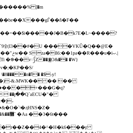
���=��$i�����J�B�k7E�L~����?
`9۩(I3��#�U ����VKÛ�Q��@E�
i-ހ.|
֎��v᳡Z��|͜�O&�؜� �W}
f1��)-&˔MWK�� �� ��߲
yODq����+���G�q?
  ��յ��Q`aECU�"�
t���