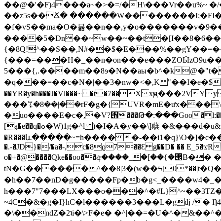
��@�'�F)4���a~�>�=/�H\���Vr��u%~ �/
��z5s��Ճ� ������W��������I;�FI��{�����:�$J�
�f�vS��ma�O�뷺��n��,y�o�������v�9��:�xL�
����5�Dn��~w��~��t�[I��8�6��
{�8Q!^��S��,N#��$�E���%��gY��=
{���=���H�_��n�on���e���ZOӸzO9u��
5���{,.����m��8ɘ�N��aы�b^�k@�"t�̩�� &㷝2l�gt�Q?
�q���=��c�N�|��3�nw�<�,K "��I�e�$!�I�8Lnܢ��8��4Ӗ&�E�T^�ܧ�@�u�K30�X��{ �g���晬���7�u 
��YR�y�h���J�Vl���~ �t�7��Xxԭ���
���ꔂ�8��|��rF�g�{UVR�mE�ưx���\��
�uo����E�c�,�V?⑋���Թ�:���Goo�l:���l�i
[ą�e��q�ߋ�W)1g�^l )�I�A�y��\]蕻 �&��
�R���և�����~=h���� �-��i1�q}\O�]�c�����|v�
�.-�JD}�/�a�-,c�8ϱ7��Ɛ g��D� �� E_5�ϫR�
tN�G�ֿ�����^��8|3�(w��Ϟ[0*��|t�Q��t��F�Y
�h��7��nD�g�����Fp�b�g<_����w4�
h���7"7���LX���o���^�#L}^~��3TZ���
~4C�&�g�I}hC�l������3���L�gdj /� Ƞ4;���͆Wѭo�x�Ѭ�T�#
�\��ndZ�2ʇi�\>F�e� �^|��=�U�^�&��^�A�[�},@9�J1