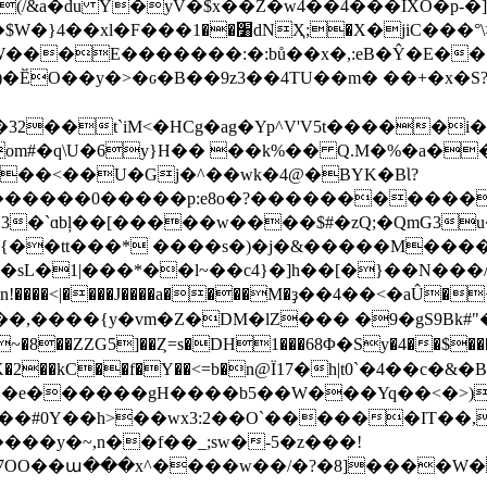
�X�jiC���°\>�h���т���p��?
W���E�������:�:bů��x�,:eB�Ŷ�E�
ԍ�B��9z3��4TU��m� ��+�܏x�S?�5,e}���^Y��M�xz��ؓ�
`iM<�HCg�ag�Yp^V'V5t�����i�V�' G�q�׌D�a��|
;om#�q\U�6y}H�� ��k%�� Q.M�%�a�
��<��U�Gj�^��wk�4@�BYK�BƖ?
����0�����p:e8o�?������������!�
N�3�`ɑbļ��[�����w����$#�zQ;�QmG3
D�{��tt���* ����s�)�j�&�����M���
�sL�1|���*��l~��c4}�]h��[�}��N���/
!����<|����J����a����M�ҙ��4��<�aÛ�
���,����{y�vm�Z�DM�lZ��� �9�gS9Bk#"
ZZG5]��Ȥ=s�DH1���68Φ�Sy�4��$����N B
��%Vq[`-��|��++�R�zK4P��܈�]b `=K�2��kC��f�Y��<=b�n@Ϊ17�
��e������gH����b5��W���Yq��<�>)
�#0Y��h>��wx3:2��O`������IT��
���y�~,n��f��_;sw�-5�z���!