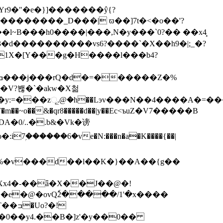
%Yr9�"�e�}]�������ŷ{?
������_D���| ϖ��]7t�<�o��'?
�l~B���h0����|���,N�y���`0?�� ��x4̧
?봲�`�akw�X첢
�c���4:�ďG����|��Z��qH�F�m��~o��&�qr8�����d��|y��Ec<ъuZ�V7���
��B
�0/..�.b&�Vk�谤
�%�v���d��l��K�}��A��{g��
�e�@�ovQٗ2�����/1'�x����
?�!
0��y4.��B�]z'�y��0��