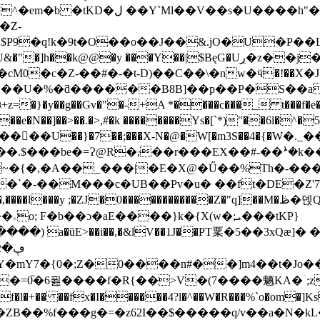
`Ml��V��s�U����h"�m}
�Z-
�$P9�q!k�9t�O��o��J��&.jO�U�P
0�c�Z-��#�-�t-D)��C��\�nw�ӵ�!��X�
X��U�%�ƌ������B8B]��p��P�S��a%�
#�k ��������Ys�[`*)"��6l�^�ݧ5�!j���\Ƌ�x�t�+ ���%|����U
���U��}�7��;���X-N�@�W[�m3S��4�{�Ԝ�
�_���|�E�X@�Ű��%Th�-�����ݴ���f���U&iנ\?
 ;�ZJ�0������������Z�"q]��M�ڟ�덵Q�Ri6!ֺ
KP}
) a�ȕE>��i��,�&lV��1J��PT䅇�5��3xQæ
L֛�Y�mY7�{0�;Z�0����n#��]m4��t�
�6푎����f�R{��>V�(7����魉KA�ۤ;z�{����I
l�+�� ��fx�I������4?l�^��W�R���%`o�om�]Ks/�l:
ZB��%f���g�=�z62I��$�����q/v��a�N�k