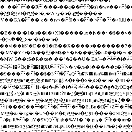
DV!�t'�!�j�\Y7y�6�q�����
���be��X���gЃ��ň�F��
�E���:�1�n��i�+XI�����ux�jv��~�$��v
f+�)Վ��S�r�h��m�
��vi��kS]�D��1�fB��X����o�������7�
M$�Y�B����c-0��i�+u���"ݲw�� Sza�ň6:��1pa��R���u�
d�MW| 5��c$ �R�xe� ��"�2��U� EA]-\��l�\Ti �
܌� v�љ�(�����c�(�v�;�KP��S/
���w���:#� \�8����n�ߗ� �$-y!
�2*�!t�*���u�*pc렶!A�P��S�)C��u�`�4
�R�ˠ\�,f�M6԰ �l~�e�-J�f� <���Z'�g�3
sx�J�iXV���T3��Ǆ��e��1u[TB�_��D�Y[�
d�KD�Jj�w��;�⢜��<�]-
l�U^��F\�bjv�s�И ����#NDH�&��޸` �Aa ��3�6