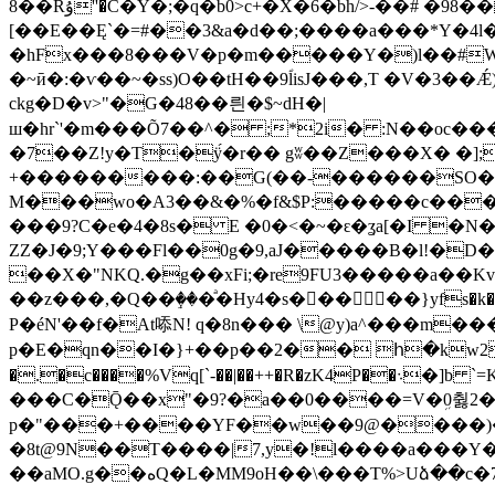
��8Rۇ''�C�Y�;�q�b0>c+�X�6�bh/>-��# �98��(/&a�du Y�yV�$x��Z�w4��4���IXO�p-�]
[��E��Ę`�=#��3&a�d��;����a���*Y�4l�$W�}4��xl�F���׸��1dNҲ;
�hFx���8���V�p�m�����Y�)l��#
�~ӣ�:�ѵ��~�ss)O��tH��9ؐlisJ���,T �V�3��Ǽ)�ӖO��y�>�
ckg�D�v>"�G�48��릔�$~dH�|
ш�hr`'�m���Õ7��^� ;*2i� :N��oc���32��t
�7��Z!y�T�ÿ́�r�� gʬ��Z���X� �]
+���������:��G(��-������SO�
M���wo�A3��&�%�f&$P:�����c����
���9?C�e�4�8s� E �0�<�~�ԑ�ʓa[�I �
ZZ�J�9;
Y���Fl��0g�9,aJ�����B�l!�
��X�"NKQ.�g��xFi;�re9FU3�����a��Kv
��z���,�Q��ٟ���ͣ�Hy4�s��ٕ���}yfs�k�n
P�éN'�
�f�At㖭N! q�8n��� \@y)a^���m�
p�E�qn��I�}+��p��2�� հ�kw2~�8��
�.�c��
���C�Ǭ��x"�9?�a��0����=V�ܹ0췷2
p�"���+����YF��w��9@����)�
�8t@9N��T����|7,y�!l����a���Y�
��aMO.g��هQ�L�MM9oH��\���T%>Uձ��c�7OO��ա���x^����w��/�?�8]����W������4���GvRF?