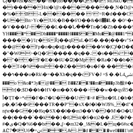
Նĵ��#zk�&��^m�(do��j��Q0�u MDskU
�r����Hn|�!@x��������˷N�D@�
�%�B-L������ ^'=R�d���C
�U�Bn>Yc�!U6;�B��6'O��&�8΃�L� �0^
�V���Մ>�֛��L���Ն���Tn�5�Zh����%0����+ݨ�9W\x(4P7 <j��\�I���D]쁋�b�����K���\��÷�
YH����*��Dh����*����H���$��Mu��@���1*������
�����]/1ӷ�6Řj��qEuL�05�.��j���v"
��@��Fp�n�q�іɖ[z����l��W�|Cﻹ�D��T�\ ։���:UQvܠ���04~�w"C=�u�jip���.�+ˀa�I@npo���:[��&�5�̝h-��.�
�"�W0>�Q�5����.�q��.:�s��s �[���� � k�V�؝'2!�Hɖ�
�"��F�E�\�6U�Ձ]�Mp �Ra�7��b�a�������ݡCL�Ӕ#� �T�]u
��T4�%�mi��Z��#S�u�F� ��f�/Z6�4�I�Mg���
��ߤ���u�Rk\�=��Xh�q��cFV�J =$ �.�L߈����ﴚ4r���� �)ظp�RA�e�/m*ݠ�Ƹ=815����l`E<��(�_ʥ�#���/Dk�>�ˡnTw?
���oʾ&o�*3y�@��� B��Z��?��m���
!r[�;$D��b�HV�m��X���>��w��qyӤ5���c�Q!I�
Ǐ�ҬT�>*e�F�s7�U���Uτ^�># �bz�9
p�,�5��6���TR��P"�xX�f�ĭ�WJ$%_�tI
nրe��G�)�f6q�SX��l��m3��V�J�M\�O�U
��(����`��k��}�f(2si(�S�n)2�� ,E�
#�ی�Q�%6��br��,ʆ>�m32�_!&�L�ɰ�6#sc�lF��fd����!hv��i�،,�f3�߽���\�f3�7ٌ\�}�6�5�Q�J�)���-,�[�]��l5rK����꒽�
ѦԸ7�0Uڼ=�6c��,&:.�d ���ː�we0���1'o#�d)Fv�bHVmEܱaBs��2��/�����~�,���Sl*�{�+G��M��*��(��)���|