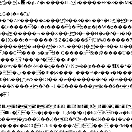
'\��Z�_��U���
G�(�>�ʭs/
>�����+�r����(�x�m�j�W�z�����"�fM�Y5
R�/�q�����~r���X��{B�=��H�a�?�=)�I
�{Хx��:�^=����{$:Z�2�d��$|Uh%O���
��������u4��i�7XˢU��ˢ�Q���=8��-
J��G���_s�md� Q����n&�㳃����U�6 
t�(n���,�׫X�*�bm���;K��U@��)�KNȺ�5�����x�C��`-
]�/�J�&4�|
�0�h\��[[")WS��D!��-�w�������P�5�%��
iE�����N����?� ~J,�E������yIo��$�
�=�yo��%��.{�3R�"C�=�dN���1�w�
CQO˓1eK����A]J ��n��:'M��7U��.Om�[-[��