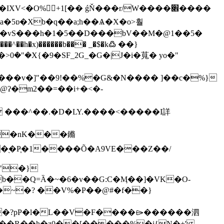
ϙa�5ɒ�Xb�q��a;h��Ѧ�X�o>훨
�y����v�]"��9!��%�G&�N���� ]��c�%}
c@ʔ�m2��=��i+�<�-
 ���^��.�D�LY.����<�����I詳
�"�nK���鏅
�֭�Ҏ֧�1����Õ�A9VE���Z��/
b��Q=Ȁ�~�6�v��G:C�Ӎ��]�VK�O-
��~�? ��V%�P��@#�f��}
є#��?pP�l�L��V�F����⌲������泗
���R��h�z0��[�����%�i{N�+'