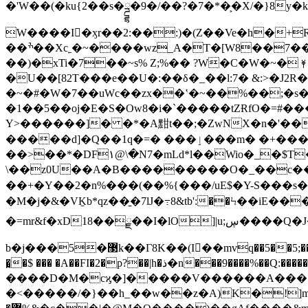
�'W��(�ku{2��s�ྜྷ�9�/��?�7�*�͕�X/�}8y�kp�oz׸\�ɻUZ�r����JL-o�����+F�8��rM�B�4�.�b�+��
W����I�ӽr��2:��:)�(Z��Ve�h�+R.
��ׯ��Xc˿�~����wz_A�T�[W8��7���#�7:F�����4���N��8��k��7�O�P6��H�>4�X&��;����P�=Y�� _��+���_q���#bJ����3anD����c�9�__���2�0�xw5/
��)�xTi�7��~s% Z;%�� ?W�C�W�~�⯥�l
�U��[82T���e��U�:��δ�_��l:7� &:>�J2
�~�#�W�7��uWc��zx��ʽ�~��%��;�s�
�1��5��oj�E�S�Ow8�i�`�����tZɌfO�=#
Y>������]� �*�A黚t��;�ZwNX�n�'��
�����d]�Q��1q�=� ���ٳ���m� �+������f"!��`�?���oP�7
��>��*�DF۱@\�N7�mLd*l��Wio�_�$T�zv�ޭ�]�f��q���Y+N;;
\��z0U��A�В���������O�_��c�� �ڥ����IP�|&���=���%�z��o�l���^|Q�}��@ �9�{>'�>/�
��+�Y��2�n%���(��%{���/uE$�Y-S���s
�M�j�&�VK̠b*qz��̱�7lJ�߹8&tb':��Ϟ��
�=mr&f�xD18��ྗ��I�lO]|u;ڛ����Q�J�֟
b�j���5�޳k��Γ8K��(I�ٰ�mvq��5��5;���LI�������G��iEiƟ,�kE�8n���jf6i���0�Q��n�H���~�3NR�v��Fܧo��4����q��5�ְgʨ����4R�D4�=n��f7jg�������nw�\'��:U�����,��F3��6�-
�̪�$ ��� �A��FI�2�p?��|h�ذ�n���9����%��Q:�������κ��s�(��y�=LgM�/�x[�h@BD�zr�bd^}
����D�M�cϗ�]�����V������A���:�
�<�����/�}��h_��w��z�A)K�!]mj�|��d�@