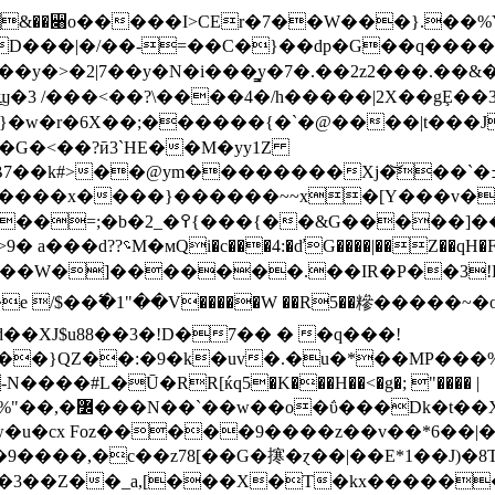
=Q��! &��꫈o�����I>CEr�7��W���}.��
D���|�/��-=��C�}��dp�G��q������
��y�>�2|7��y�N�i���͇y�7�.��2z2���.��&�
�G�<��?ӣ3`HE��M�yy1Z
@ym��������Xj�͝��`�ߏ���j���rQ�d�=������Z�%
����x����}������~~x�[Y���v��V
c9�o.�Y��l<����cgp�Yk۸ L&��E��lR��R�m���m44�ܠ�Ñ�,�ě#�ʀ�
糋E>���'��f���昀Zk<�� �>��47Ż�w �C�!}>9� a���d??؝M�мQi
H}��W�]�������.��IR�P��3!DA
Ud��XJ$u88��3�!D�7�� � �q���!
��}QZ��:�9�k�uv�.�u�*��MP��
����#L�Ū�RR[ќq5�K���H��<�g�; "���� |
w�u�cx Foz�����9����z��v��*6��|�
�c��z78[��G�㩃�ɀ��|��E*1��J)�8T��ߏ�Uo
3��Z��_a,[���X�T�kx������