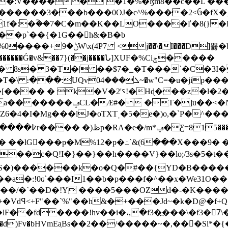
��:V�����`�1�%�ɮm8��c��L ��
�����3���b���0OJ�c^%����2<ᦑ�fX�_�
1f�:�ؒ��7�C�m��K��LO����ľ�8(}
���p`��{�1G��h&�B�b
 ��az���!�GsH�Lc.U��E
Ǵ�v&��7}(��j����Ն]XUF�%Ciݮ�����
S� 8s� 3�T�| ��$7�_�T���`�C�3I�
��z�l�2��*�*�4ؘ��R�v���rS�1
��<�Na+ɶ�j:?A��K���-
lJ�oTXTˌ�5�e�)o,�`P�^����٤F� jOd�`��ʺ�4�i�
�p3b䣮#�� ��lG�ٍ��p�M%12�p�߸`&(6���X�
}��}��h����V}��lo;/3s�5�t��8�ҕ�׼I2,l(�; �E
L{�h�S�)������k�o�Q�#��{YD�B���
"��a�:!0ɢ`���I1��b�p���f�^��x�We31O
��/�`��D�!Y ����5���OZd�-�K����P_
P�+�Vdꟼ<+F"��`%"��h&�+���Jd~�k�D@�f