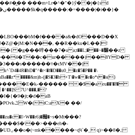
��#�̼�� ���m+Lr�^�"�}ӳ� �j�{sd
}�
���LBO���bM�f����a&�dO���D��X
�6� ���4�T��c�ur�����)��8YD�
����װ�ϵΜV��||
k^`D4�4R�hD�"^�r<�f�D��u0_�z�5�P�� �\
a��z*����&m)h-(j�S�3�b+T\�w��e�
o*ι�s(}
�aeu��'�ř�
 �^��]S 7U^���,�?
V�dc8�/��I�{�9�jt
;�d�aB
� ��/
�I>W��r6)�՘̥�~s�Mt���?
�8�ן,