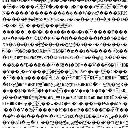
�޵%&�c��|�@M�O����)��gAf����&m�i������JE�Q`�兤c<��~���?
��>3���vڍ�0���'q�E���a7t�5��_����R ���-��q���s}�wv��>�������%ֿ [�m
N�����`�������&�φ'��W�y\c7����KRK�
������$Sd/&�3v�2���q�wF��D�V��GA��� ܘ� �rv<�0�<� �'<��>]
>�8�ifk�l�����#?
�Ҩ�l��1��(�u��n��t��4�s̗�����F���
A�t�� ٛQ!J7�l7��N���z���I�d�4�B�
XS�A�n�{��̈́��y�i�f�S��F�Z����x�
�+�P;�flcOXk=HM�?�m��z�%����x���'MV�Y O�Ck���
�T�� �aJP��vZԥ�xFe
vɃwz%�+f a��@@X�Ű��
��&��ʺB��lh���菣�j�OP=��Ѷ���] �3�P��3q�����jXU
�Y��[�ɄY������PqLW7�o�~�C����9������$�3՝�ەQu�'N���sn%
���I(m����i󻽿1&ͺ�)@�E ��gC�2��* �
�OZ��"Y�R��Ȋ���#�4�%Jş�R�'Ը�>" ԡ
�o��$f�0M�b�En&(�n�V�n�1h�0�ᕐ�H<�_��Fj
ѯ���n�H#p�[�N_}Rj�/'C�4d��J&�� ��h�)��X���Ɩtŀe�d�V�ܭ>v�H
�JV��K�+eڇ���w�șD�^f�5�.��%�Ѭk�@Ʌ-� {���C�� �U��͒�EէBn�B+Z��&�O�`ʵ�ӆHNS�Z�
`��Ȍ�V�2g���*�J9�1�mP��2S��F�aF��M�a3�Eg�
����i�����H*,Pek0�@1DE�HWڝ�K�҆/�p.Rߒ� uY�9V)Q)!ŋb�%V1�.`� pҧ�{b��mr�
�Y�Aն��16l���bmݾ�����\�*h�Fl����Sd2����bv��7eLpЄD:�m4�[{��H%�}�i�r��Z��4�^�H�k6���ϝ