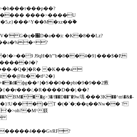
����� ����>����U
c �K�8��Lz?
��a�%�=?
>�� 9 J9qH�h'"b�8��4�9}���$�P,
u�����J�?
���-�Q�]�R� �K���a
r��@8z��tf^2�}
+��d�фg��^]�S��0��ƿbi�9�9��2瘚
�{͘��r���/,�R����D��|.��?
M���g>3�/f��D��"�9w壔.���3K��^m\�&�-
h|t0`�4��c�&�B�}!U���j� T �(�`�;
��q��Nw�� ?
'�>oh?�M^躾
,