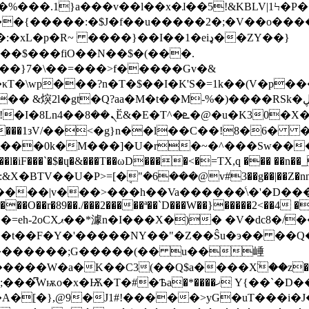
�%���.1}a���v��l��x�ɺ��5!&KBLV|1Ϟ�P�
f��u�����2�;�V��o����ں�����$k�q�����:�=����|�i��
p�R~ ����}��I��1�eiډ��ZY��}
��$���fiO��N��$�(���.
���}7�\��=���>f�����Gv�&
κT�\wp���?n�T�$��I�K'S�=1k��(V�p
aa�M�t��M-%�)����RSk�ڸ�Z@�jM:�N���, ��R��ku�L��]!
a;t��L;���~�׸��z
2VYy���1зV/��<�g}n��l��C��!8
�0k�M���]�U�r�~�^���Sw���3���s��
F���`�$�ɥ�&���T��ωD����<�=TX,q �
�� ��n��_
�d�u&:&X�BTV��U�P>=[�ܱ"�6���@v#3��g��|��Z�nnB
��>���h��Va������ͨ\�'�D�������E�kހ������ �$
��O��r�89��./���2�����ª��`D���W��}�����2<��4 �
o�+�@����Qke��oo��අ����_�[��{�݌B�� ��=eh-2oCXޕ��*澽n�I���X�)� �
�'�����NY��"�Z��Ŝu�э�� ��Q�POvkݣW�(tC:aX
_�������;G�����(�� u��崜
��W�a�K��C3(��Q$a����Xۨ��z���zu�c
�Ѣa�*����ޚ Y{��`�D�����$�\��>���eh�-
#!�����>yG�uT���i�J�UDۍ��o�(~mk�����~ʠӵ`�_ q)>�