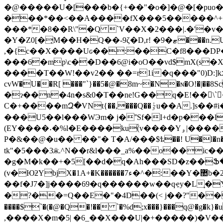
�@�����U�[���b�{+��"�o�]�@�[�puo�^�em�b �tKD�ل ��Y
���*��<��A����fX���5�����^+
���*�8��R\"�Q `V��X�2���|.�'�v
�Y�Z0[�̦M
��H�Q��-9ζ�D,r! �9�ޓ���n.U&�"�]h��k@@�y ���Y��|$BęG�Uڔ�z��j��!�D�ˬ�x�ě� [��� ��I
,�{c��X����Uԍ��:��C�f8���DP�cM
���6�mp\c��D��6@i�oO��vd$mX(s�
����T��W!��v2�� ��=r1i�q���"0)D:]kג+z=�}�y��g��Gv�"�-+A *����c���_ t���f�e�"��i,h˃�,��`�R��Vc�S0�ƞ-�@R� r3��p
cvW�U��R[ ���"`}��5�@�8m~�N�ɴ�O!�|��8Sc��e�N��]��>��.�>,
�ɂ��n�4n�s&0�T��ne!G��q�E!��\`�
C�+����mԶ�VNt{��,���Q��ٷ݁u��A.]s��#i��.$���be�=Ɂ@R�,̴��r���EX��#-��ܑ�k����8��Lh*�o�n�������}Z�:�B(�A�[�t�
���U5��l���WЭm� j�˭Sf�I+d�p���l~�{�,�A�
(EY����˖�%l�E����ku֕(v����Yۅ|�����`�-��M���c�UB��Pv�u� ��ft�DE�Z'7_e�-$����X6��������m�bX�0�
P�&��@�u�� ��"� T�A/���$ѣ��! U�l�n�,����l���y
tk"�5���3ӝ.^N��r&l���_a%��o��ic���ۦo; F�b��ɔ�aE����}k�{X(w�;ܝ���t
�g�M�k��+�5[��d�q�Ah���SD�z��Ֆ����
(v�ЮƻYbjX�1A+�K������7ء�^�:��Y�޺b�ڥ�2
��f�J7�]j����69�q������w��qҿy�
�?��=Q��E�"�4D��(< j��?"���=0֘
����$`�(�@�Q�!�� `�%d;x���}���q@�g�k}�uf�
,����X�m�5| �6_��X� �� U|�+�����)�V��