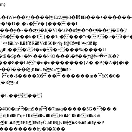
��L�4Ww������EcZe3�΂�B���+������
J���y�~��z�J(�V!�\εP�m�*����E�]/
���k�1{��1e����ʺc�P�>�ϯ�^�=�[
._��tE�Sp�+���� O���\�#��֚۳@�X�?
���>
]� ��U����
Jo��#Q0�m�m$�g[�7m#q�����5G��� �
"q+T����w���[6��4G���F��k8a#
�.��P��&�yȌ;b��9[)v�#�&9s��o��ځ�P
L ��������by�]�X��