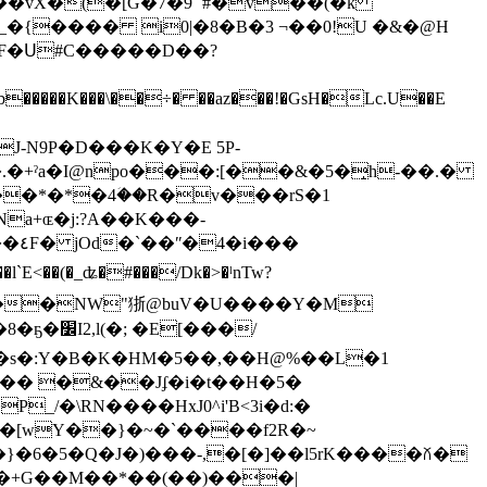
��vX�(�[G�7�9 `#�v��(�k
{���� i0|�8�B�3 ¬��0!U �&�@H
�F�Ս#C�����D��?
J-N9P�D���K�Y�E 5P-
��
��9� ��NW"狾@buV�U����Y�M
[���/
��s�:Y�B�K�HM�5��,��H@%��L�1
���� �&��Jʄ�i�t��H�5�
/�\RN����HxJ0^i'B<3i�d:�
+Q�[wY��}�~�`����f2R�~