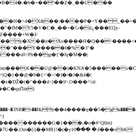
�V�C�_��+�?ވ�dۼ���EQу-
�Z����+W�J/
��7�� y�X��|r�Xo����H�Q��^����<
Ώ���"���Y�����I�%�3"�
���u0>Ph��ϣ�{'�fq�M��|
��z�Ǆ�(�"���d<]��9^.O���^\\4/
��C�qxՈԕ}
����������G�}���,�o�#^Qȣm}
MR}!�(�y1߃� ���0���obK