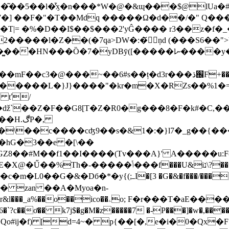
l�Z�͂��5��l�֘̕ӽ�n���*W�@�&ɰ���$@l
] ��F�"�T��Mdq �����Ω�d��/�" Q���
)�T|= �%�D��I$��$���2'yĜ���� r3��z�f�
2�����l�Z��(�7qa>DW�:�҃ٔņd (���S6��">
DBӯ([�����lނ����y�dV�D S0+��᮵���Dn�id
lF�(������~�� 3
�����L�}J}����"�kr�m�X�RZs��%1�=v��\
� ť/
̉��ǆ`��Z�F��G8[T�Z�R0�g���8�F�k#
ڰP�,
J�\��c����cʤ9��ѕ�&1�:�}l7�_g��{�
�hG�3��e �[
\��
1��I����(Tv���A}' A�����u:F(�A�׈t� ���U5��l��
h�-�����ݴ���f���U&iנ\?���>
��Bdq,g�{�J���6A1�^���p��j ��IЅ�M��*栗
� zan ��A�Myoa�n-
ơ�� k7j$�g�M�z�����7 �-P���]�w�,����k
#ij�f) [d=4~� p{��[�,e�i�0�Qx�F