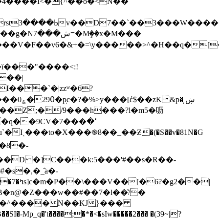
�x�M���
!�ї���"����<:!
��|
��Z;�/9���h���?l�m5�呖
�q��9CV�7���ߵ�
�D �]C���k:5���'#��s�R��-
#�s�,�_̐a�-
��|