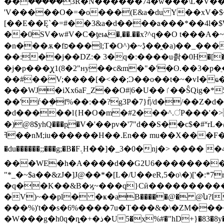
��݇�����3R�N������74�w���\L�V���o#߾Q��֮-`����TA�k���8n���g��'˂�%�4����I<
'V�����O�=�o���(E&a�du Y��xV�$
[��E��Ę`�=#��3&a�d����׃a���*��4l�$W�}0��xl�F���׸�U��=�y�������"�P+rstߕ����3v��D7��`��3���W������2��l6�^��W�:5Ha�{��\D���#
��0SV�w#V�C�ƫeѩ�,��.��x?^q��O t���A�~_��
�n���ѫ�fפ���l;T�O^)�~ڋ���̭a)��_���l:��ӫ�Ǟ�n[;$b��182��x]7�h$��#C���V�F��v6�&+�=\y�����>^�H��q�[�-
��:��j��DZ:� 3�q�:����u촭�0H�[�p�
�j�p���ꭕ1(
8�2"ʜy��c&m�"�'�ʘ.��3�p�ֵ�v
��#��V;����[�<��;Ͻ��o��t�~�vI�
���WJ�iXx6aF_Z��O#|6�U��ٵ��ŜQig�*5��(x�L��b�1 ���oH�K���u� ;`3iI���`�|zzʷ�6?
��'ѓ�ܸ�f%��:��?g3Ρ�7}f̋|/d�/��Z�d���b~~��`eT��I�Ϝa [vn
�d�����l{H�O�m�#2���^.ऺP���'�
�)@8$yhQ���pֳ�V�'��pv�'7"d��S��c$�#
ߔ��nM;iu������H��.En�� mu��X���F� z�Rux�v[�Jŷ9�y�s?;�r�V�@�3͌ 4,�U��sAu`�I˱���to�X���֎8��_��Ƶ�(�S��v�81N�G
�du������;;���g;�B�F܉H��]�_3�0�nj�> ���� �4���E��m���ޡ�Â}�B��EV �7�ﰜo���N@�8�-
���WE�h�A����d��G2U6��������J�
"*_�~$a��&zJ�]J@��*�[L�/U��eR,5�o\�)['�:*
�q��K��&B�ϗ~���q}Cӣ�����������R�|1��gl�RW���r
�V)~��pl� �ҝ�aB�����@� @ն?l�����?p���ߏ�[_j���/�RfLE��Y+n��
���%)'t��s�6%����7u�T���&�\�ZM������5��]�
�W���g�h0q�ȵ�+�ذ�U5�x%#�"hD+}�83�8y�v'2$O�[8�2���xR�wtb$=���p�A�"�a��>�!�/�/XB��SI�-Mp_q�'t����;�*�<�sIw�����2��� �(39~|?