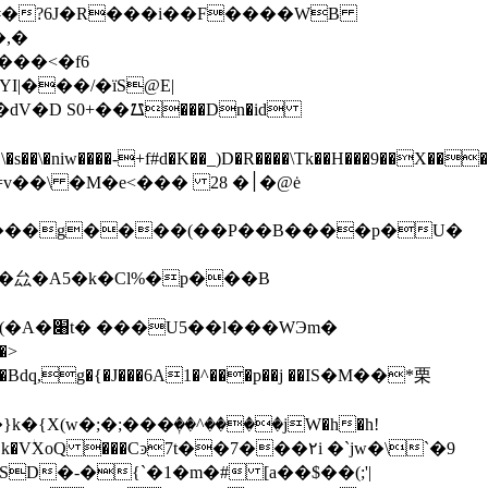
Ua�#�?6J�R���i��F����WB
,�
_���<�f6
YI|���/�ïS@E|
���^�_\
�f$Òیٰ̍In4��Yd�R�*���mF��c3�@���~��6#s��ț�d3r���ڌ֌F+��\�s��\�niw����-+f#d�K��_)D�R����\Tk��H���9��X
 �M�e<��� 2׀� 8�@ė
�C,����g����(��P��B����p�U�
��厽�A5�k�Cl%�p���B
�WЭm�
�VؗXoQ ���Cͽ7t
��7���۲i �`jw�\`�9
SD�-�{`�1�m�# [a��$��(;'|