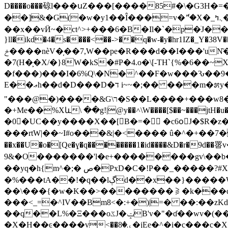
D����o���䃄l���սZ���[���
�85#�\�G3H�
��]&�G(�w�y1��Î���=v�ެ"�X�_܆ߤ�[b�V<�k�rٯ �䛽
��x��vӤ~�ct^>+���6�B�Il�`�p�ׁJ��
}ll�ikd�4�s����<��->��q�w-�y�hr1IZ�_Y�38V
ݗ����nèV�̦��7,W��pe�R���d��I���'uN͂�n�R����l$H݋dKZː�q�44M� ���K��%��iX<�MƖL��Ó+GTzW�>��8������O��?
�7(H�͕�X/�}8W�kS�#P�4.o�\[-TH`{%�6��~
�f���)���I�6%Q\�N�^��F�w���Ԅ��9�
E��ޢh��d�D���D�ד i~~�;�� ���m�೫y� +y���2m�ز�p�J��!9��A�_jF�����J@�P�-
"���@�)����&G\ר�S��L����+���w8���{�RŮ*#���7"���|��W�2�1�|w5�����?��93~I� �$Ak��? �s���Wy���7/!
�+Me��%Xև\ ��g!|@y��˄\W����[$��~���jtH�u�� ��N�H�8�[P0����ހ�y_.h�Z(}Jx
�0�UC��y����X��[B�=� �c6oٓJ�$R�z
���rtW|��~I#o���&|�<���� û�^�+��7�
��x��U�o�[Qe�ɣ�q��������1�id����&D�r�9d��䍝v�yb�٧9=��ũ�i0���|�x��c� ���>-��ڝl�;gw��sZ�`���?"
9&�O�������'l�e+��������gv\��b���
��yq�h{m^�;� ص�PxD�C�!P��_�����?#XILdۖ�D�[��k�,��x�$�~��I�ݹ��Vy[E��?�^������|���׃�*��9�����c n�ƙ}
�%���tA��!�q��lڳd��x��}�����Wy��YyMCٺ���}�*�A�&
��\���{�w�K��>��������⫺�k���dh������ 
���<_=�^IV��Bm8<�:+�)|=� ��:��zKd+#"�j X�P��٠�&�4�I| pI4f#����
��q��L%�Ξ���oػJ�ݓB'v�"�ɗ��wv�(���]��Dwo����C� �}
�X�H��ͼ����v<���8