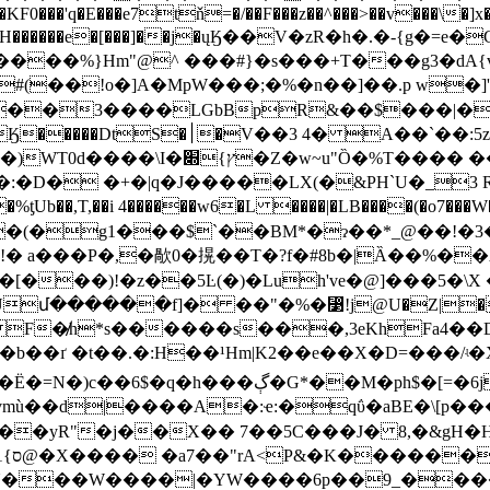
F0���'q�E���e7tň=�/��F���z��^���>��v���\�]x��C
H������e�[���]��j�ųӃ��V�
zR�h�.�-{g�=e�
}����%}Hm"@^ ���#}�s���+T�
��g3�dA
��3����LGbBpR&��$���|�
Y�S� >]�v��jׯ�]g����_0j�/
� ���bͤ@@`"�P�,�1��
�%ƫUb��,T,��i 4������w6�L ����|�LB����(�
�(�g1���$`��BM*�ɂ��*_@��!�
!� a���P�,�歄0�㨪��T�?f�#8b�|Ȁ��%��A
[���)!�z��5Ŀ(�)�Luh've�@]���5�\X
�f]� ��"�%�⃳!j@U�Z|�� :^�ZaN����
F�̸h*s������s���,3eKhFa4��D�
j����D�\�ig�}�\�6$nt��[7q���jSG!
vmù��d|����A�:ҽ:�qΰ�аBE�\[p��
��yR"�j��X�� 7��5C���J� 8,�&gH�H�
d�}
�|�YW����6p��9_�����buFW̢�B��+
4)��U���W���