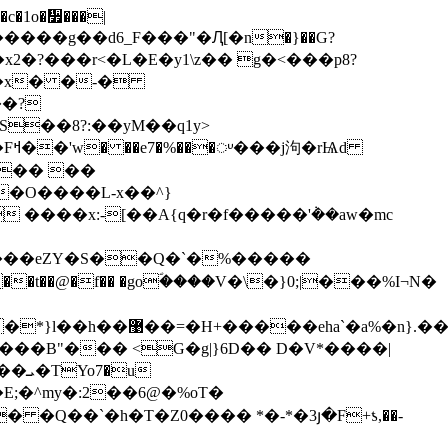
�c�1o�᫿���|
���g��d6_F���"�Ԯ[�n�}��G?
'�x� �-�
��?
��8?:��yM��q1y>
�O����L-x��^}
 ����x:-[��A{q�r�f�����'݃��aw�mc
���eZY�S��Q�`�%�����
��@�f�� �goؐ����V�\�}0;|���%I¬N�
���B"��� <G�g|}6D�� D�V*����|
u