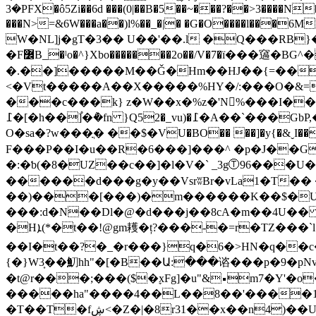
3�PFX�ô5Zi��6d ���(0|��B�5��~���?��>3����N�K
���N>=&6W���a��)l%��_�|� �G�O����l���6M
W�NL]j�gT�3�� U��'��.l �Q���RB
�F߼B_�ˡo�^}Xbo�������2o��/V�7�ї���䆼�BG^�#(��!o�]A�MpW���;�%�n��]��.p w�]'5��T��Q�.t?
�.��]�����M��Ǧ�Hm��HJ��{=��
<�Vt�����A��X�����%HY�/:���O�&=Ӄ�����DtS�׀�V��3 4� A��`��:5z
���c���k} z�W��x�%z�'N%���I���)WT0d����\I�׍{ץ�Z�w~u"Ȍ�%T���
߁�[�h��]֯�݅�fn }Q52�_vu)�߁�A��`���GbP,�:�D� �+�|q�J�����LX(�&PH`U�_3 R�.���� [��X�N�.P'Ix? ����>
O�sa�?w���ֳ� ��$�VU�BO�� ��]�y{�&ˬI��
F���P��I�u��R�6���]���^ �p�J��G
�:�ƅ(�8�UZ��c��]�l�V�` _3gⓉ96���U�
������d���g�y��VsrʬBr�vLa1�T�� �
��)���[���)�m������K��$�Uմ�����
���:d�N��Dl�@�d���j��8cA�
m��4U�� 
�Hܐ(*�t��!@gm耯�ț?���-�=r�TZ���`l�b��ґ �t��.�:H��¹Hm|K2��e��X�D=���/ʵ�X����+�I���e�풷�U+`f�U��V��ذ5�
��I�t��?�_�r���}q�6�>HN�q��c�Ë�=N�)c��6$�q�h���ڳ�G*��M�ph$�[=�6
{�}W3͎��魛hh"�[�B��Ա:���谘���p�9�pN
�t@r���;���($�ׇxFg]�u"&⬝m7�Y'�o
�����ha"����4��L��8��'����1{ס@�X���� �a7��"rA<P&�K������-V7J�  FVM��VG��
�T��T�fڜ<�Z�|�8r31��x��n