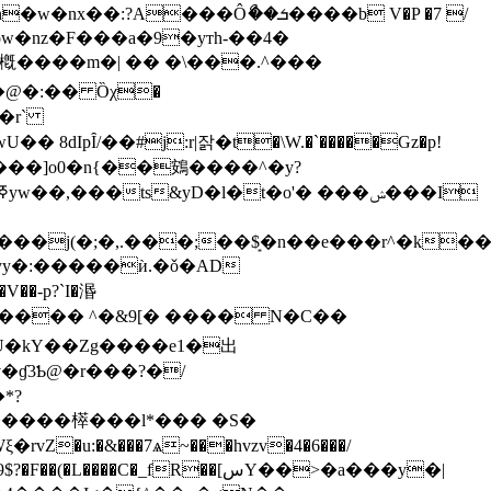
�@�:�� Ȍχ�
8dIpȊ/��#j:r|잙�t�\W.�`�����Gz�p!
��j(�;�,.���;��$͙�n��e���r^�k�
yy�:�����ѝ.�ǒ�AD
M���� ^�&9[� ���� N�C��
��U�kY��Zg����e1�出
�ɠ3Ƅ@�r���?�/
*?
u:�&���7ѧ~���hvzv�4�6���/
�_fR��[سY��>�a���y�|