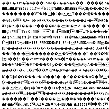
��L�.Qϫ�֒�n���9MM�Y��S�R��Si�������v���q���+-6���%ޱ�~W�q�kM�Zw��
��Lz��:�*��}�� ��D7^E��j�?h��[X�&����eÇ�ݚ��;�Z����f:@��l�!�acQv.-ȥ"oso��V��g�����Tow�nz�F���a�9�yтh-��4�
����r����V"�l��#�utͤT���蝻������DSf�/���Op�
졲/e}3�Dw_bNj��/�/���s�����:t~�y8
�X)��J���1c����0Ā�-0>�A+�:���0�P�|�t!'줘�yq
��@�'%�T��K�4��1�a���d�)U�;;*Nև��%
��|t{NhKi�[�f�5�z�$�/�=y��^~��z��A;���(���N����y��Fi��y7J{�A?�ێ�~{�n���}7�u�y;K
Ů����Nzyz��A���i;���9��:�xB�p�3~���v���>nw�<��gy�u#|�8�����c�
ꐥI?������~���>���g���r1��~��}´3.�
��eI��r� s��������35��ɨ�Ib��N�Nf
㷓1l��t�� eazm"v���R-%�����RSkLm��
6��VM��НT���&1ݵ��}��Ś|%WyA���֝�t� �ci�3���tr�g�2�ߴ�5��ҹ~;��J _�V��-p?`I�湣
m���>�؊'I�s��o�3�>�[�e�>��:�
lC�E|]uJ�O���>� n9��3�=� 0�����rcX�ÍJ
Ǭ>�q��I*D
������.�aφ���{HK���o
��o^_�8|3�`8l��LΟZ0�1<����{��p~f�S
ú����nH��F�����B4��]�����9Yg�\����7�/��ɻ�
����]��D`��7����˯�|�Jk�8����?��C�:��|
��>��p�x:S�C�ȋA22(�%4~��U��_�z����TN�-� W�