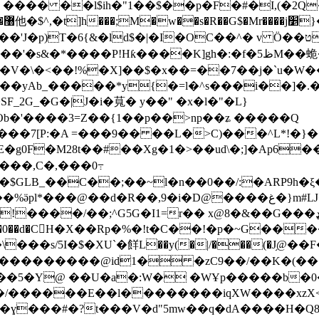
 ���� ��l$ih�"1��$��p�F�#�I,(�
���k
�V�\�<��!%�X]��$�x��=��7��j�`u�W��M
$�k߷ ��}��yAb_�����*y{�=l�^s���i��]�.
�'����3=Z��{1��p��>np��ʑ �����Q
8��
�7[P:�A =���9�� ��L�>C)���^L*!�}
���,C�,���0߹
~�$GLB_��C��;��~l�n��0��/:�ARP9h
��d�R��,9�i�D@����غ�}m#Ǉ�u�3���tr�#ߡ�[z��<(Ǫ���UKP��]���x�U�sG^�����O����I�q:#��u�` 4m��A����P}
r�� x@8�&��G���ډP @���� �����L�"BTUQ�MF�F� 2݇�|
�͘�0��d�C󜱨H�X��Rp�%�!t�C��!�p�~G��
��s/5I�$�XU`�䬺L��y(�|/���(�J֥@��F�˫
_b��5�Y@ ��U�a�:W� �WҰp�����b�0
=�/������E��l��������iqXW����xzX<
ɣ���#�?t���V�d"5mw��q�dA����H�Q8έ