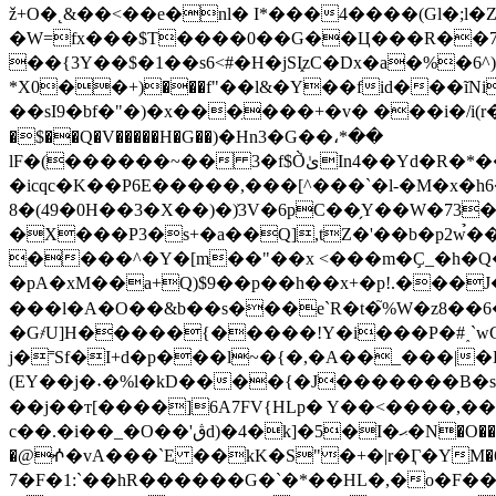
ž+O�˛&��<��e�nl� I*���4����(Gl�;
�W=fx���$T����0��G��Ц���R��7�
��{3Y��$�1��s6<#�H�jSI͓zC�Dx�a�%�6^
*X0��+)���f"��l&�Y��fid���ĩNi
��sI9�bf�"�)�x���̤���+�v� ���i�/i(r�͚��̕�HN���Ȍ�7�y
�$��Q�V�����H�G��)�Hn3�G��،*��
�icqc�K��P6E�����,���[^���`�l-�M�x�h6
8�(49�0H��3�X��)�)͐3V�6pC��̗Y��W�73
�X���P3�s+�a��Q],tZ�'��b�p2w
����^�Y�[m��"��x <���m�Ҫ_�h�Q��H.
�pA�xM��a+Q)$9��p��h��x+�p!.���
���l�A�O��&b��s���e`R�t�֮%W�z8��6
�G҂U]H�����{�����!Y�i���P�#˰`wGZ8��#M��f
j�˭Sf�I+d�p���l~�{�,�A��_���|�E�X@�Ű��%T
(EY��j�˖�%l�kD����{�J�������B�s�c�m�L0��G�&�Dб�*�y{(;ߺI�[3 �G�&�f���/��
��j��т[����]6A7FV{HLp� Y��<����,��
c��.�i��_�O��'ڨd)�4�k]�5�I�ޙ�N�O��r&l���_a%��o��ico��ۦo; F�r���T�aE����}k�{X(w�;�;���ٖ��^����jW�h�h!
�@ⶃ�vA���`E ��kK�S"�+�|r�Ӷ�YM�6�`?c��
7�F�1:`��hR������G�`�*��HL�,�o�F��Qo