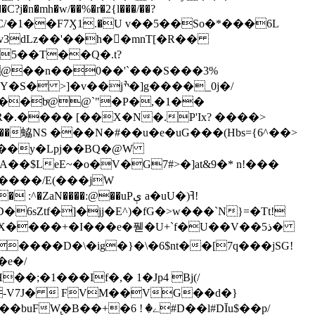
?j�n�mh�w/��%�r�2{l���/��?
C/�1��F7Ӽ1.�U v��5��Ѕo�*���6L
{v3dLz��'��h��mnT[�R��
@��n��0��'`���S���3%
o7���W��蛠NS ���N�#��u�e�uG���(Hbs={6^��>
3��y�Lpj��BQ�@W
��$LeE~�o�V�G7#>�]at&9�* n!���
 ����/E(���jW
:@��uPې a�uU�)ߔ!
6sZtf�]�jj�E^)�fG�>w���`N}=�Tt!
�e�/
�;�1���If�,� 1�Jp4 Bj(/
�ے� ! 6#D��l#DĪu$��p/