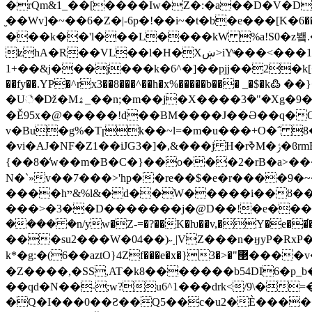
�rQm&1_��[����Iw�Z�:�a��D�V�D
̮��Wv]�~��6�Z�|-6p�!��i~�t�b�e���[K�޸��6他�$^,�t]h���;M�w��s�R��G$�Mr����j׵}��=Y&���/
ʫhA�R��VL
��l�H�Xښ>iYͮ���<���1��'�s&�*����P!Hƙ����K]gh�:�f�ظ5M��蛫��Uk��-��ȥ\S��Q]����R��ך�k"�F��
1+��&j���j���k�6^�]��pjj��2�k[
��fy��.YP�^rx3��8���^��h�x%�����b��� _�
�U꣦�ǅ�Mۿ_��n;�m��j�X����3ܳ�"�Xg�9�SF_2G_�G�|J�i�萈� y��" �x�l�"�L}
�Ě95x�
@�����!d��BM����J��Ə��q�Ob
v�Bu�g%�Tɼk��~l=�m�u���+O�΅ 
�vi�AJ�NF�Z1��iJG3�]�,&���j H�rߢM�ݬ�ϐrmE�g0F�M28t��#��Xg�1�>��ud\�;]�Ap6��2}!�'d�sO�*��C�#�9g�辯
{��8�̒w��m�B�C�}��o���2�rВ�a>��
N�`»v��7���>'hp��re��$�e�r����9�
����hײ&%l&�d��W����
�i��
ȣ���%ӛpl*���@
���>�3��D�������j�@D��!�e���!����/��;^G5G�I1=
���� �n/yw�Z-=�?��K�ƕ��v,�Y�e�
���su2���W�04��)˶˯|VZ���n�ӈyP�RxP�\�
k*�g:�(6��aztO}4Zf���e�x�}޳"�<�3����v���������@id1� �zC9��/��K�(����4�ԥr�� �� V� �6�R�֭왿/
�Z����,�SS,AT�k8�������b54DI6�p
��qd�N��-;w?u6^1���drk</9\�
�Q�I���0��Ƨ��Q5��c�u2�È�����