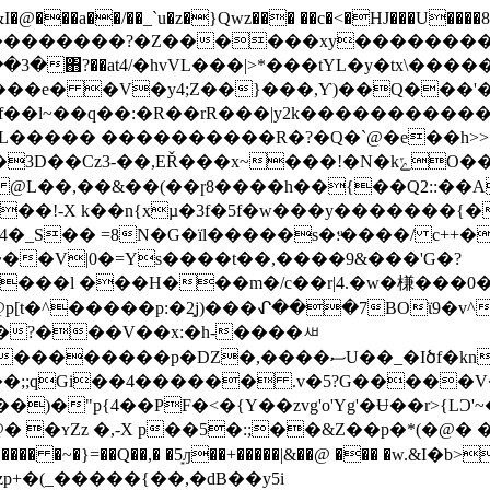
@���a��/��_`u�z�}Qwz��� ��c�<�HJ���U����8
���������?�Z������xy���������
���e� �V�y4;Z��}���,Ƴ)��Q���
f��l~��q��:�R��rR���|y2k����������
L����� ����������R�?�Q�`@�e��h>>S
���!�N�kݻO��Fߞ��'w� ��e7�%���ᤸ���j泃�rѨd
��!-X k��n{xµ�3f�5f�w���y�������{�
�4�_S�� =8N�G�ïl�����s�:ͧ����/ c++�
�V|0�=Ys����t��,����9&���'G�?
���l ���H���m�/c��r|4.�w�槏���0
^�����p:�2͓j)���ᖋ���7BOϊ9�v^��t
_�?���V��x:�h-����ㅽ
���;;qGi��4������ .v�5?G�����V
{4��PF�<�{Y��zvg'o'Yg'�Ʉ��r>{LϽ'~��ܝ�TYo7�
=�@�zp+�(_�����{��,�dB��y5i