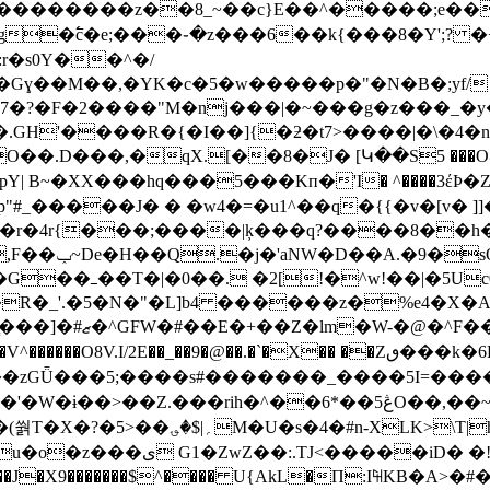
��������z��8_~��c}E��^�����;e��
�߱c�e;���֊�z���6��k{���8�Y';? �
r�s0Y��^�/
Gɣ��M��,�YK�c�5�w�����p�"�N�B�;yf/
?�F�2����"M�nj���|�~���g�z���_�y�
GH'����R�{�I��]{�ƻ�t7>����|�\�4
���,�qX.[��8�J� [Կ��S5 ���O@�ppd�
~�XX���hq���5���Kп�'I� ^����3έÞ�ZË]�
��r�4r{���;����|ķ���q?����8��h�
�k^2\����}
R�_'.�5�N�"�L]b4 ����​��z�%e4�X�A
�^F��˨i$d��2
.I/2E��_��9�@��.�`�X�� ��Zٯ���k�6L�O���m_�
�W��zGǕ���5;���� s#�������_����5I=���
�6*��ڠ5O��,��~���Yш�������a/s�W�x3�n(�S
\T|h��H�`���@?�2r, �*
���=��l����s� ��/