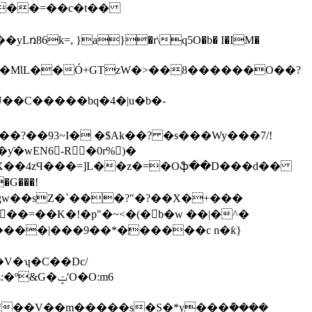
���=��c�t��
86k=, }a}�r\q5O�b� I�IM�
��C�����bq�4�|u�b�-
� deX��4zϤ���=]L��z�=�Oֆ��D���d��
G���!
ٌ�=��K�!�p"�~<�(�b�w ��|�^�
�?cr�-v !��V��m�����s�
S�*y���݊����