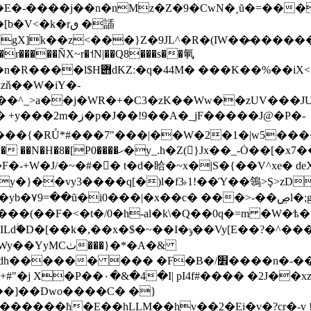
=�E�-����j��n�nMz�Z�9�CwN�˳ŭ�=��
gX]k��z<���}Z�9JL^�R�(IW��̷�������yLռ
��r�����ÑX~r�˦N|��Q8���s��氠
Xzň��W�iY�-
�^_>a��j�WR�+�C3�zK��Ww��zUV���JU
��_-Ȯ��[�x7��ƴ�wEN6-R�0r%)�
�F�-+W�J/�~�#�� t�d�䀫�~x�|S�{��V^xe
y�}��vy3����q[�)l�f3˫1!��Ύ��鴒>Ş>zD�
�?��X�+���
(��F�<�t�/0�h-al�k\�Q��0q�=m �W�ѣ��
��� �F�B�/׾����n�-��V�ʮ�C��Dc/
 �2J��xz:�º&G�ݓ'O�O:m6
ۑ�jEe�^�i�c���c�X������ħ�E��hLLM��hv��2�Ei�v