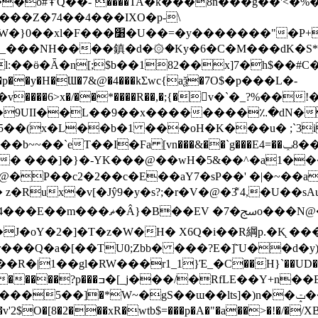
�{^��o�<N��
���Z�74��4���IXO�p-\
�NH����鎮�d�۞�Ky�6�C�M���dK�S*��g�Nش���7=�Mٟ�
�y�H�Ɯ�7&@�4���kΣwc{aѯ�7O$�p���L�-
����6>x�/��*����R��,�;{�v�`�_?%��
ҩ�9UII��L��9��x��������؉�dN�
���&��`g���E4=��߀29�؏0����8ݕ�p̩c�?�%>y���[έ$��zK&p� ښͅ
>� ���]�}�-YK���@��wH�5&��^�a1��
˟rL�@�P��c2�2��c�E��aY7�sP��' �|�~��a
oY�2�]�T�z�W�H� X6Q�i��R綱p.�K̨ ���
7r���Q�a�[��TU0;Zbb� ���?E�ܳ]˜U��d�y)
1_1}Έ_�C��H}`��UD��7�ߤs]c�m�P��\���V��[�6?�g2
B�n@�Z���w��#��7�l��̔/�
*W~�gS��ɯ��lts]�)n��ݓ��^����N��KJ}���