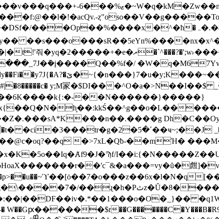
n�w�nx��:?A���Ôޯ��ܭ����b V�P �7 /
�%����x�^�ћ�ہ�.�槪����m�| �� �\���.^���
�Msy�� ��s���o���sR��5eYn%����nx�x^
�2�����+�e�ރ�`^���?�';w˫����r`
����_7J�ܽ�į����Q��%f�/ �W�q�M67YwU�� 
���~����]o0�n{��鴳����^�y?
 y;M冡�$DI���^O�a�>N��I��$ _ߧyw��,���ts&yD�l�t�o'� ���ݾ���I
:��6K����k{:�-��N������}�����}
x{��Q�N�h͙��:kkŚ��^g��o�L������
1��Z�.���sA*K���n��.����g Dh�C��O
�@c�oq?��q �>7xL�Qƀ-��mΉ� ���
6 �x�K�5o��Iq�Ⱥf9�J�Ϡf/I��i:{�N�����Z
HοaX�������r��'c¯&�a���=vy�ȗ�甝]�v
����p>��u��~ϓ��[ȯ��7�o���z��6x�l�N�q[��
h�Pٿz�Ȗ�8��������㯜���l*��� �S�
��DF��iv�.*��1���o�O�_}�� �q1Wξ�rvZ�
�Gԗ������$r��G�������C�Y���B�R9$?�F��(�L����C