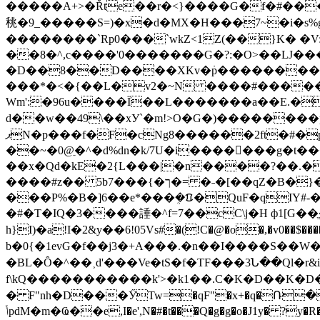
�����A+>�Řte��r�<}����G�f�#��
䄻�9_�����S=)�x�d�MX�H���7~�i�s%g
��������`Rp0���`wkZ<1Z(��}K� �V:
��8�^,c����'0�������G�?:�O>��Ǉ���
�D��8��D����XKv�߭p��������7�
���*�<�{��L�v2�~N ����#�����.
Wm':�96u����Ï��L�������a��E.�O��.D
d��w��49\��xУ`�m!>O�G�)��������pY| B
ޕN�p���f�F�cNg8������2ft�#�p"#_�����J� � �w4�=�u1^��q�{{�v�[v� ]]��\2�6�^�iD�͠~�<�
��~�0@ֵ�^�d%dn�k/7U�i�������g�t�
��x�Qd�kE�2{L���|�n����?��.�,F��ݕ~De�H��Q.�j�'aNW�D��A.�9�sQ����p��}���v�
����#z�� 5bך�}���7�= �˗�[��qZ�B�}�G��ߺ��T�|�0��. �2[!�^w!��|�5Uc0!��b S�S�ʫ��µ�s�x��}X �p�-
���P%�B�]6��e*���ܴ�ᱯ�QuF�qIY#-�
�#�T�IQ�3����諈�^f=7��cC\j�H ф1[G��ֱ���]�#ޒ�^GFW�#��E�+��Z�lm�W-�@
h}I)�a!I�2&у��6!05Vs#�(!C�@�o�,�v0��$����V^������O8V
b�0{�1evG�f��j3�+A���.�n��I��� �S�
�BL�Ȏ�^��˲d'���Ve�tS�f�TF���3Ն��Ql�r&i�'�W�ɨ��>��Z.���rih�^�
f\k Q������ �����k'>�k1��.C�K�D��K�D�(쒉T�X�?�5>��؍|$�؈M�U�s�4�#n-XLK>
� F"nh�D���ӲTw=�qF"�x+�q�Ռ�u�o�z���ى G1�ZwZ��:.TJ<�����iD� �!�g�
ݳpdM�m�Ҩ��e,I�e',N�#�t���Q�g�g�o�J1y� ?y�R��J�X9�������$^���� U{AkL�П:I꘤KB�A>�#������z ���