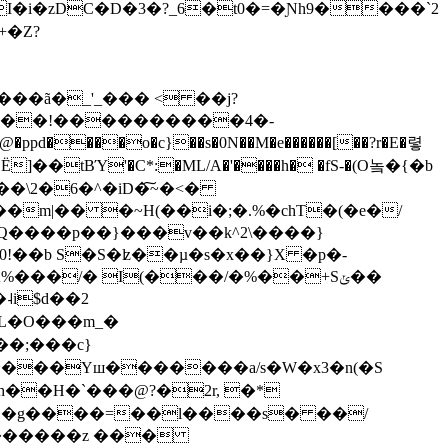
Ι�i�zDC�D�3�?_6�t0�=�Ɲh9����`2
+�Z?
��ã�_'_��� < ��j?
�n��!����������4�-
���o�c}��s�0N��M�e������[��?r�E�렿
�tBΎ'�C*:�ML/A�'����h� �fS-�(O놐�{�b
�m|�� �~H(��i�;�.%�chT�(�e�/
%���/� I(���/�%��+Sݵ��
��;���c}