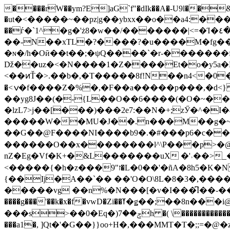
����rW��ym?E]aG`f"�dIk��A�-U9l��&I�
�ut�<�����~��pz|g��уbxx��o��a4:�
��ѓ�`1^�g�'ż8�w��/�������|<=�Ί�٤��3�΋?��at4/�hvVL���|>*���tYL�у�tx\�����x2�?���r<�L�E�y1\z�� g�<���p8?
��-N��xTL�?����?�u����M�fg�
�ɴ�/h�Oӣ��t��;�ψQ����`�r-�������
ǅ��uz�<�N����1�Z����Et�o�y5a�
<��ͷŤ�>.��b�,�T�����8f!N��n4<�0�3D��Cz3-��,EŘ���x~
�<ݍ�f����Z�%�,�F��a�����p���,�d<} @L��,��&��(��ɼ8����h��{��Q2::��A�� ��
��yg8J��(�-{L��O��6����(�O�~��
�lzL7>j��[���)���2e7:��N�+;zӲ�^�I
�����W��MU�J��.n���M��g�~�
��G��@F����NI����b9�.�#���p6�c��
������O��x��������l^\P���p>�@p[t�
nZ�Eg�Vf�K+�&L�������uX �'˒��>
<�����{�h�z���ז"9�L�0��'�ñA�8h5�K�N��������p�DZ�,����ސU��_�Iծf�kn�*}l��h��޹��=�H+�����eha`�a%�n}.��G�ٙ�Sc��"
{��
Ij�A��`�� ��'O�O\8L�8�3�,��
�����vg ��n%�N���[�v�I���͆I��-���)�"p
����g���'��k�x�f�vwD�Zi��ߌ�ǥ��;��8n���i@� �ʏZz �,-X p��5�:;��&Z��p�*(�@� �E;�^my�:2��6@�%оT�
���s>��0�Eq�)ݮ��7h �( \���������������� �~�}=��Q��,� �5͙ԓ��+�����|&��@ ��� �w.&I�b>� �Q��`�h�T�Z0���� *�-*�3յ�F+ƾ,��-
���a1�, ]Qt�'�G��}}oo+H�,���MMT�T�;;