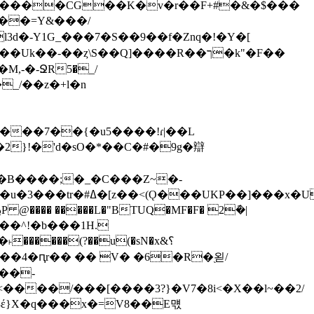
2Q����CG��K�v�r��F+#�&�$���
��'l���L����kW %a!S0�z뵄.��'J�p)T�6{&�ld$�|�I�OC��^� v Ö��טl3d�-Y1G_���7�
S��9��f�Znq�!�Y�[
,-�-ՋR5�_/
�_/��z�+l�n
����7��{�u5����!ɾ|��L
�ξ�B����;�_�C���Z~�-
���^!�b���1H.
������(?��u(�sN�x&؟
��-
����/���[����3?}�V7�8i<�X��l~��2/
}X�q���x�=V8��E먟