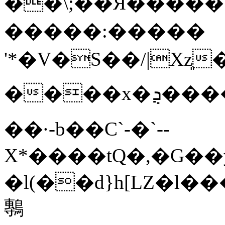
��\;��Я�����S3
�����:�����
'*� V�S��/|Xz
����x�ܯ����U�+�ﵽ�z��['`�t�������C�V#*��LR+�"�'K5�g5�r8�v^��_c���
��·-b��C`-�`--
X*����tԚ�,�G��
�l(��d}h[LZ�l�
鷒