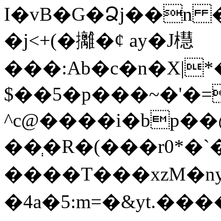
I�vB�G�Ձj��n 
�j<+(�攡�ȼ ay�J櫘
���:Ab�c�n�X|
$��5�p���~�'�=
^c@����i�bp��
��ְ�R�(���r0*�
����T���xzM�n
�4a�5:m=�&yt.����z