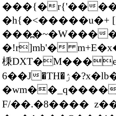
���{�r{'���
�h{�<�����u�+ 
���߽�~�W�����
�!r]mb'� m+E
棅DХT�M���e
6��J�TH�ۯ�?x�lb��/9���Zr
�wm��_q����t
F/��.�8����  z�