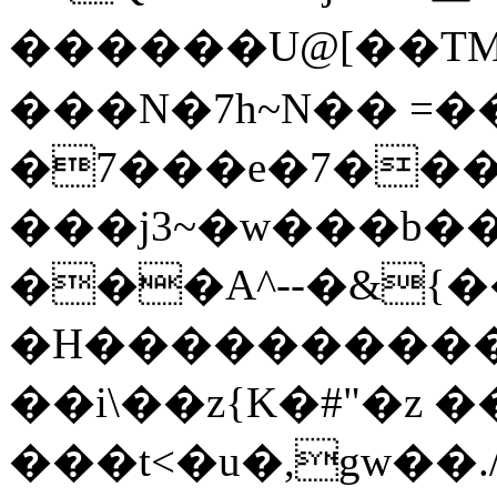
������U@[��TM���Mk�,62H
���N�7h~N�� =
�7���e�7���q
���j3~�w���b�
���A^--�&{
�H����������
��i\��z{K�#"�z �
���t<�u�,gw��.//