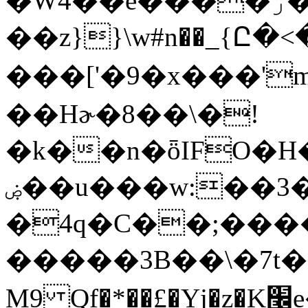
�W4��e����ۯ�|�/
��z}}\w#n��_{Ը
���['�9�x���'
��Hɚ�8��\�!
�k��n�ȫIFO�H�
ۻ��u���w:��3���@�Gd��������m!
�4q�C��;���
�����3B��\�7t��
M9 Qf�*��£�Yj�z�K׬e�%%j3#j#Aj괚