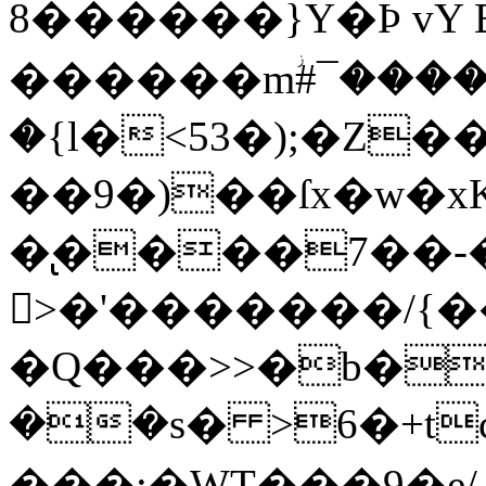
8������}Y�Þ vY B�
������mؗ#¯����
�{l�<53�);�Z�
��9�)��ſx�w�x
�̢����7��
>�'�������/{�
�Q���>>�b�
��s� >6�+t
���:�WT���9�e/