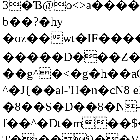
3�Ɓ@o<>a������X
b��?�hy
�oz��wt�IF���
�����D���Z�
��g^�<�g�h��aG
^�J{��al-'H�n�cN8
�8��S�D��8�N-
f��^�Dt�m��$
T�;��i)��