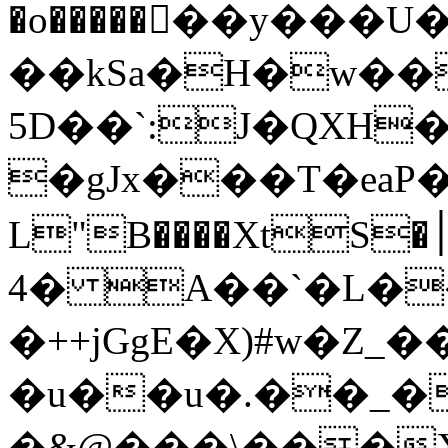
�o�������y���U
��kSa�H�w��
5D��`:J�QXH�ز�B�WŘ7�6�#ܸ�7`xMW�L�
�gJx���T�eaP�7-
L"B����XtS�׀�V��3
4� A��`�L�
�++jGgE�X)#w�Z_
�u��u�.��_�
�&@���\���