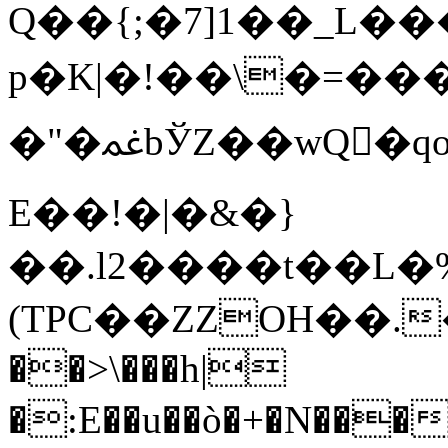
Q��{;�7]1��_L����D�(���o'��w���ؠ3YD
p�K|�!��\�=���
�"�ﲽbЎZ��wQ�ٰqo�Q\dm��g�b�"3}+&�}+)�����n;k%i;���>ۏ�v�Ӊ��?
E��!�|�&�}
��.l2����t��L�
(TPC��ZZOH��.���ݍҢ�OҌ�)�Q��r���L���a�K�Y�ĩF3���RrmS�U;�I~�������꛹�:��B7|;����������\R���yK�e#o��4
��>\���h|
�:E��u��ò�+�N���t���