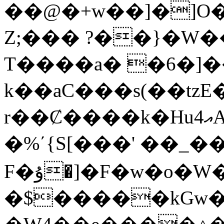
��@�+w��]�]O�
Z;��� ?��}�W�
T����a� �6�]�
k��aC���s(��tz
r��Ȼ����k�Hu4އA@����C���ƚ%�!Z�
�%ʹ{S[���' ��_�
F�ﯗ�]�F�w�o�W�Pg<�}E ,W@�^�R����1��~�#ѩ0�S�W6�/
�$�����kGw�