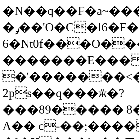
�N��q��F�a~�
�ݛ��'O�C�l6
�F�
6�Nt0f���O��
�������E��� 
�'�������<�
2ps��q���ӝ�?
���89�����|8
A�� c-��;����