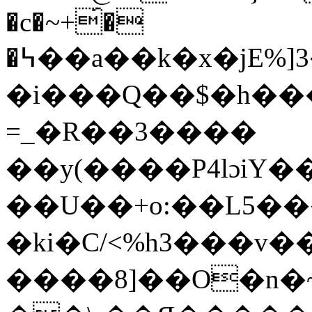
�c�~+́�
�߆��a��k�x�jE%]3�d�Ԅ�+�#NCo���
�i���Q��$�h���Fq���/05d��جz)
=_�R��3����
��y(����P4lɔiY��Y��K�)Q׺�(y 6��³R�Y��F�Lis�Е4�&�P2nt��y�`
��U��+o:��L5�
�ki�C/<%h3���v
����8]��O�n�~