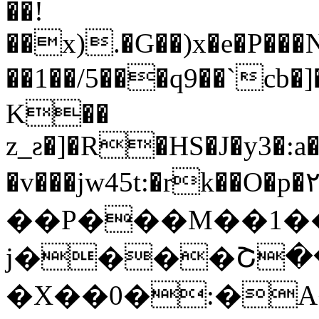
��!
��x).�G��)x�e�P��
��1��/5���q9��`cb�
K��
z_ƨ�]�R�HS�J�y3�:
�v���jw45t:�rk��O�p�٢e�z��[�t�`��SI�d�2u!e�D��FVߤizA�)��ޗp�
��P���M��1��
j����Շ��J�؋�!`�-���
�X��0�:�A��ן