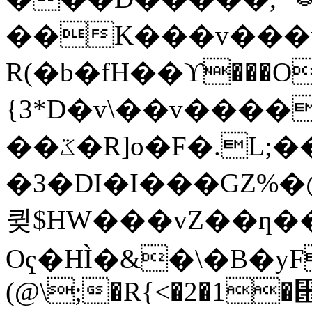
��K���v���v�
R(�b�fH��ϒ���OD
{3*D�v\��v����
��ػ�R]o�F�.L;��=�YH��7�ek�.y�
�3�DI�I���GZ%�
큊$HW���vZ��ƞ��zܗ��R�Xi��K�M�U;�bW�O
Oҁ�HÌ�&�\�B�yF��
(@\;�R{<�2�1�⹞