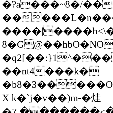
�?a���~8�/��
�����L�n��
����|����h<\�
8�G@��hbO�NO
�q2[��:}1^��
��nt4���k�
�b8�3�����OO�
X k�`j�v��)m-�烓
�؉�������<�߫�htz�w�