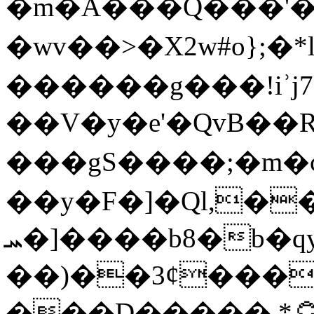
�m�A���Q���'��
�wv��> �X2w#o};�*
������g���!iʾj7
��V�y�e'�QvB��R �
���gS����;�m�c
��y�F�]�Ql,�
ܚ�]����b8�b�qy
��)��3¢���
���D�����,*۝^6�Q%��x�mw�.��v��'|