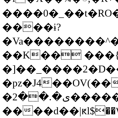
����0�_��t�RO��L�V{���k'��.�
����ɨ?
�Va��������^�
��K�� ���{
�]��_����2�D
�pz�J4��OV(��
�ی�.��2������ª��`D���/���a
����d��|ԟl$�