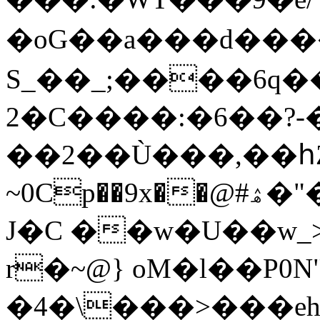
�oG��a���d����
S_��_;����6
2�C����:�6��?-
��2��Ù���,��հZ�
~0Cp��9x��@#ۿ�"�d�����TG������
J�C ��w�U��w_
r�~@} oM�l��P0N
�4�\���>���eh