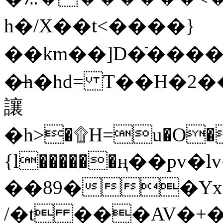
h�/X��t<����}
��km��]D�ֿ���
�̶h�hd= T��H�2
讓
�h>�۩H=u�O�
{l������ң��p
��89��Yx
/�t ���AV�+�