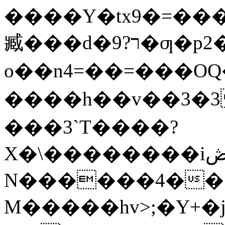
����Y�tx9�=��
臧���d�ר?9�ƣ�p2����w��駽
o��n4=��=���O
����h��v��3�3
���3`T����?
X�\��������iڞΎ�>n�X'Vj1Z�����-
N������4��ݟ����h�1E?
M�����hv>;�Y+�