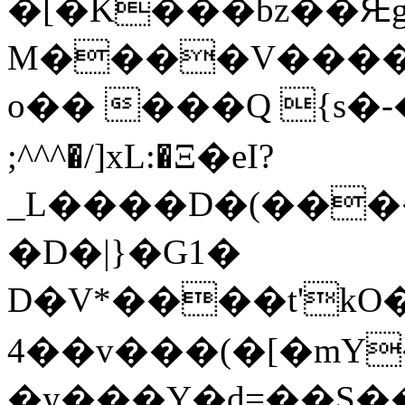
�[�K���bz��Ԙg
M����V����
o�� ���Q {s�-�
;^^^�/]xL:�Ξ�eI?
_L����D�(�����qt
�D�|}�G1�
D�V*����t'kO�vڋz�2Ϣ��v��
4��v���(�[�mY
�y���Y�d=��S��