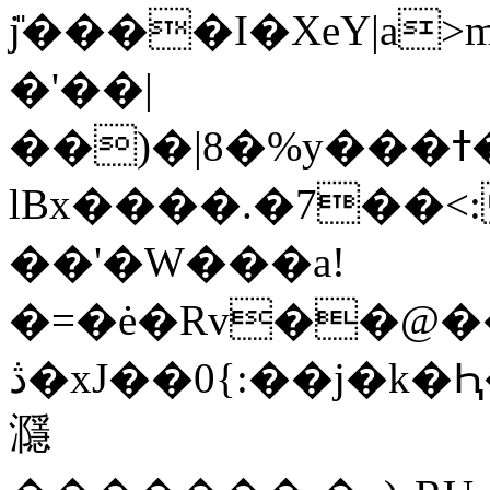
j̎����I�XeY|a
�'��|
��)�|8�%y���ߙ��r(#$�}1��IAs�X
lBx����.�7��<
��'�W���a!
�=�ė�Rv��@
ڎ�xJ��0{:��j�k�Ԧ�i���=� gLZ&K��J�_i�e;�.
㶏