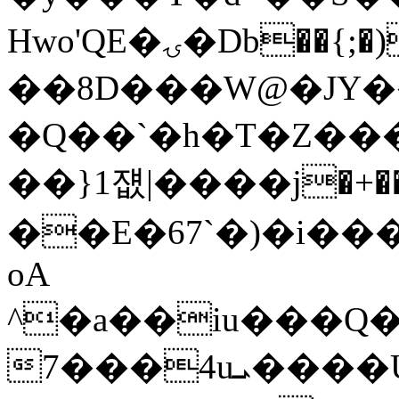
Hwo'QE�ۍ�Db��{;�)���q;�m��،�l���J�93���jc�X��⸱:g�I�&5@������}UZ��:�9�k�uv\^T�hU,��\Ak���z��}
�Q��`�h�T�Z��
��}1쟶|����j�+�
��E�67`�)�i��
oA
^�a��iu���Q�
7���4uܝ����U�~sXu��|6lA�� G��Ǔ�|1z��󓕈