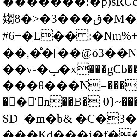
�������:�p)sR
媰8�>�3���ق�M���� �=-'���t
#6+�L�� :�Nm%+
��,�̊�[��@ö3��
��v-�ݒ�x���gCb��_ϖ o���8�+�0��/
���θ���N=���q2�v
�򖄡�'n��B� 0}~
SD_�m�b& �C�3�
���Kd���i�ƭ�