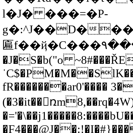
l�J� ���=�P-
g�:^J��D����nd�ݨ/I>���b+{9@�B����t�YN�
匾f��ҋ�C���٩����c���(�od��cr��-����[
�J�S�b("o ~8#���Ř
ˈC$�PM�M��SlK���
fR�������ar0'���� 3�
(�3�it��ռm8,��rq�4W
�='�\��j1�����8:����bU
�F4���@J��:!�I�#}���