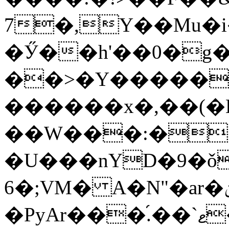
7�,Y��
Mu�
�Ӳ��h'��0�g�
��>�Y�����
������x�,��(�П
��W���:
��
�U���nYD�9�ǒ
6�;VM� A�N"�ar�ݵ��}��:�|
�PyAr���֝.��`ޱ� �