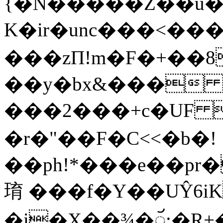
{�N�����Z��u�
Κ�ir�unc���<���t�يӌX��aI`�KuMJy��
���zП!m�F�+��8
��y�bx&��� 
���2���+c�UF 
�r�"��F�C<<�b�!
��ph!*���e��pr��c
㻙 ���f�Y��UŶ6i
�i�X��¾�ꨮ;�R+