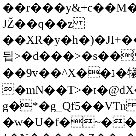
��r���y&+c��M�
JŽ��q��z
��XR�y�h�)�JI+
딉>�d���>�s��
��9v��^X��נ�犠]��h��U�
�mN��T>�ɪ�@d
g�*�g_Qf5��VT
�w�U�f�~���