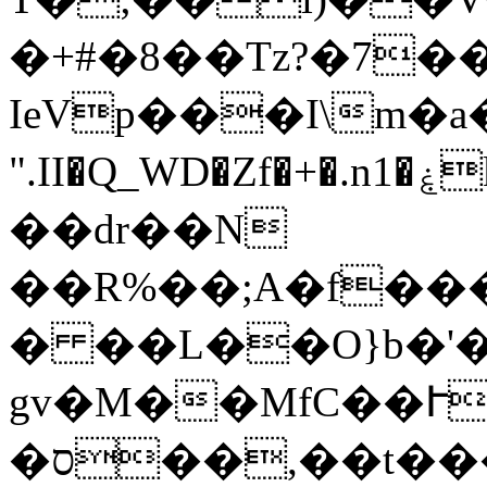
�+#�8��Tz?�7��
IeVp���I\m�a��f�[ېu/[X���9���%��k%�m
".II�Q_WD�Zf�+�.n1�ۼk�*���ނ)����y+�[���OCB��x����0���ț����K����1/
��dr��N
��R%��;A�f��
� ��L��O}b�'�
gv�M��MfC��Ւ
�ס��,��t��������2�#�&֗�_�{�C2�E_�������`���QԺ������b��d�$�&G-)l�������K\-