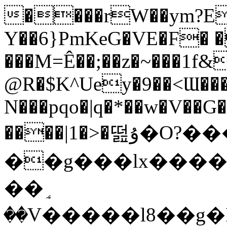
����rW��ym?
Y��6}PmKeG�VE�F� 
���M=Ê��;��z�~���1f&
@R�$K^Uey�9��<Ɯ���
N���pqo�|q�*��w�V��G
����|1�>�떮ۇ�O?���OF��rx0-
��g���lx����
��ٟ
��V�����l8��g