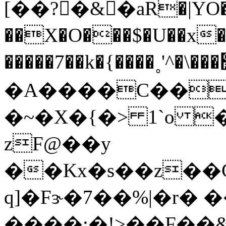
[��?�&�aR�|YO��
��X�O���$�U��x�
�����7��k�{����˳'^�\���׿�X�e��!:YS��Vb,?
�A����C��
�~�X�{�> 1`o �c�A�*��~
zF@��y
��Kx�s��z��
q]�Fɝ�7��%|�r�
����:�!>��F��