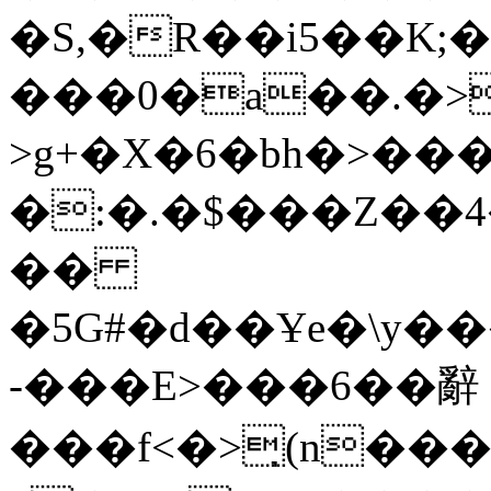
�S,�R��i5��K;�
���0�a��.�>��Ϗ��q������>yK�
>g+�X�6�bh�>���
�:�.�$���Z��
��
�5G#�d��Ұe�\y�
-���E>���6��辭
���f<�>͉(n�