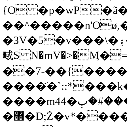
{O �p�wP�ã�
��^�����n'Oø,����b�H�
�3V�5�v���\�ۉ��s��z�F�
㽣S N�mV�>�Ӎ�
��7-��{���
����҃�`::*���k�]U��ۂ9]���`�4����Z���`>j��@���rp�^��\��x6���A�
����m44�ޢ����,���#�ڀ�g�r�յ�Oƛ��f&%�1��>8��
�޻�D;Ż�v*������e{H��Άp�rrP�ͦ`h٪���a���:��.GG�r~�t>y�O���N�:�L+�e�_ [��(N���m�/