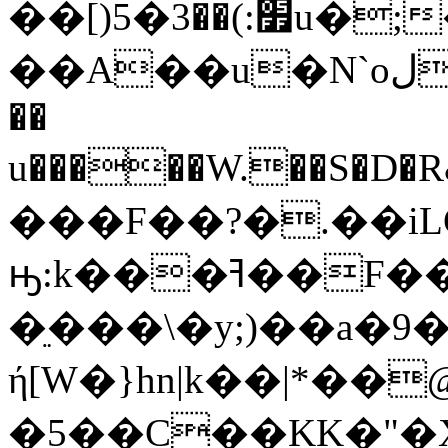
��[)׿:)��3�5u�;�fk�}
��A��u�N`oل��hj��KI�%ǗΣ�$����d!W"Y_r�%�7R�L`�R�Q��vo���SR���7�JX-
��
u�����W.��S�D
���F��?�.��i
ԣ:k���ߔ��F��TL��lB�2t�5{M.��
�ֵ���\�y;)��a
ή[W�}hn|k��|*��
�5��C��KK�"�