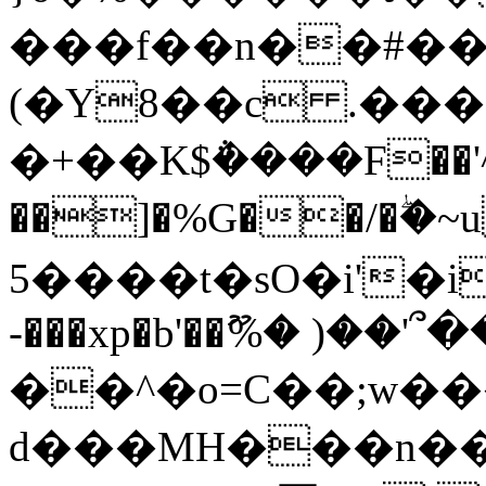
���f��n��#��
(�Y8��c .���
�+��K$݅����F��'^�
��]�%G��/�ۖ�~
5����t�sO�i'�iV���X"J"s
-���xp�b'��ޫ%� )��'՞���
��^�o=C��;w�
d���MH���n��