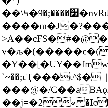
�*)
��\Ϟ�׸�
����m�J�?��
>A��cFS�#�@�
v�љ�(�����c�(
�Y��[�ɄY��fmw�
`~��;cҬ���t^$�_|
���@�/C��aBA
��j=�2ބ �Ic��"�a�L�t��H�� i� Q�-