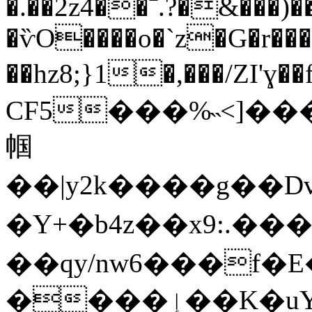
�.��2z4��ˉ.?�&���)��
�ѷO����o�`z�G�r���
��hz8;}1�,���/Z
CF5���%˵<]�
帼
��|y2k����g��D
�Y+�b4
z��x9:.������GO
��qy/nw6���f�E
����ٳ