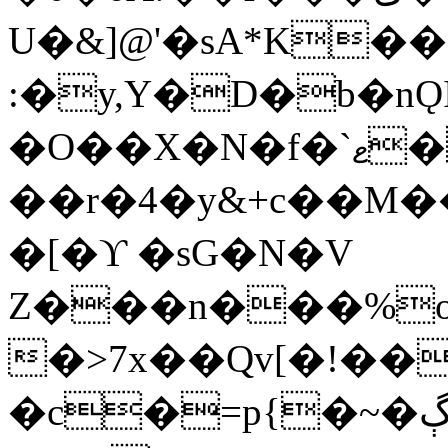
U�&]@'�sA*K�
:�y,Y�D�b�n
�O��X�N�f�`ޱ�
��r�4�y&+c��M��
�[�ϒ �sG�N�V
Z���n���%o
�>7x��Qv[�!�
�c�=p{�~�ڳ�Mr����u�S08�q�*�~��8�_������U1PLYM��**7��;ܪd�����Y��h�G�\�,gP����K\�|