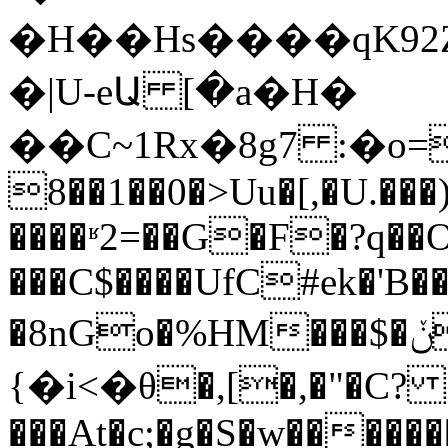
�H��Hs����qK92
�|U-eԱ [�a�H�
��C~1Rx�8g7 :�o=��x��9�ލ���~���}&����a�m5�˄�2�˷Q���$�h�Z[��
8��1��0�>Uu�[,�U.��
����ʶ2=��G�F�?q�
���C$����UfC#ek�'B
�8nGo�%HM���$�ݩ�s@h��h���Y�v�9=
{�i<�θ�,[�,�"�C?
���At�c;�g�S�w����