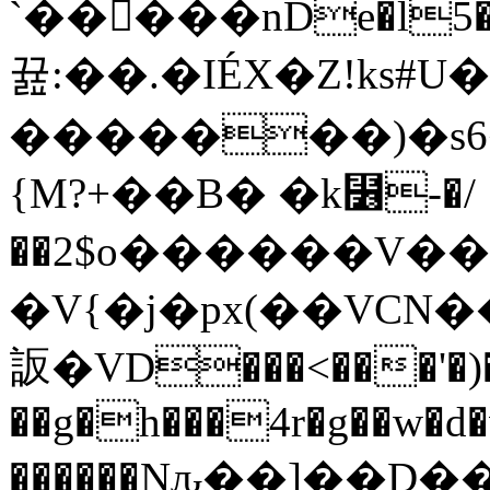
`��򆑳���nDe�l
뀶:��.�IÉX�Z!ks
�������)�s6�`� �^ވ�
{M?+��B� �k⻶-�/
��2$o������V�
�V{�j�px(��VCN
䛀�VD���<���'�)
��g�h���4r�g��w�d�
������Nԉ��]��D