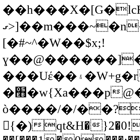
��h���X�[G�l
ގ>]��m���~�n���l:��t����+^��GV�mE6Q;��+��k����ex2�i>L�����ۦn����]
[�#~^�W��$x;!
ɣ��@������]���~
���Uέ��۽�W+g�r�^.��Q�ݞ 9�O�-
�׫�w{Xa���p@���&m�����n�VƉ��&L�F��Sm�G�x�v����P4S��@������mU��^X vY��BZ����Gr�-
ò����/�/��?~
{�)qt&H�}2�0!