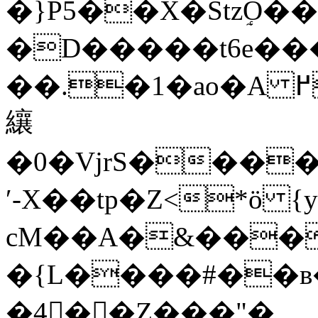
�}P5��X�StzٟO
�D�����t6e���
��.�1�ao�A ߂X��K�r�w,~����s)�����E4:��s��p�1�
纕
�0�VjrS���
ʹ-X��tp�Z<*ӧ {
cM��A�&���y=�K�N�
�{L����#��в
�4񒃟��Z���"�