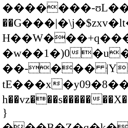
�������-ʊL��0�Ey
��G���|�\j�$zxv�
H��W���+q���
�w��1�)0�u�(
��-��� ּ|Y&
tE���x�y09�8���֐�Y4j{F��
h��vz���s�������
}
���B�Z�q�k�