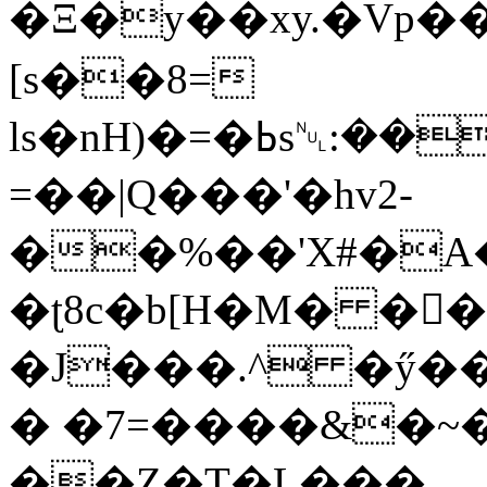
�Ξ�y��xy.�Vp��Z4�љ�UxƲ߁�C�;�>�q���L
[s��8=
ls�nH)�=�ߕs␀:�����F�(��8�n�#����(Oޫ�N��&�F
=��|Q���'�hv2-
��%��'X#�A
�ʈ8c�b[H�M� ���B�ݭIx���
�J���.^ �ӳ��
� �7=����&�~�
��Z�T�L���