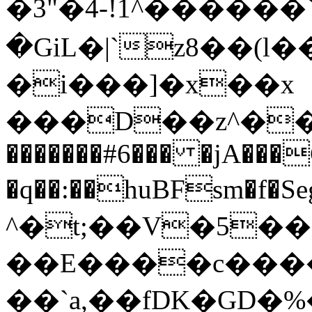
�3"�4-!1^�����
�GiL�|`z8��(
�i���]�x��x
���D��z^��0�
�������#6��� �jA���
�q��:��huBFsm�f�Seg��k(�vl����r>5=ټ��s#xoV�M�
^�t;��V�5��
��E����c���
��`a,��fDK�GD