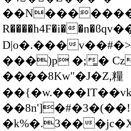
��N�������
R����h4F�i��n�ϐq
D|o�.���v��#�
���)p �;͇� Cz
����8Kw"�J�Z,糧
��{�w.���IT��v
��8n']�#�3�(��!
�k%�.3���jc�