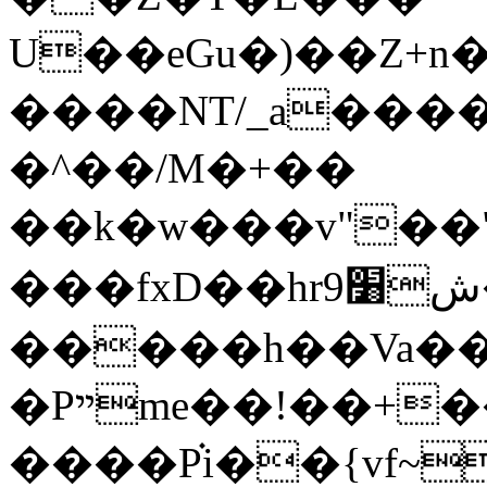
U��eGu�)��Z+n�
����NT/_a���
�^��/M�+��
��k�w���v"��"��o
���fxD��hrش׸9�G�.��z����|v�
�����h��Va�
�Pײme��!��+��
����P֗i��{vf~