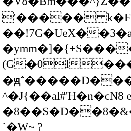
�V8�Bm���^}Z��K@�6'@�b�Ωn�
'����� k�FV
��!7G�UeX��3�a
�ymm�]�{+S���
(G�0l����o������k��Nѹ��ߏ��5g���n�
�ԭ΅�����D���Z
^�J{��al#'H�n�cN8
�8��S�D��8�
`�W~ ?