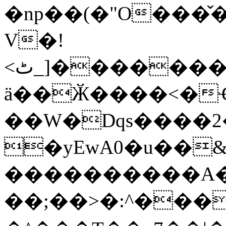
�np��(�"O���
V�!
<ٹ_]�������}Y��RoB�7��Ii�,��p��g
ӓ��Ӂ����<�Ҿ
��W�Dqs����2�^
�yEwA0�u��&9]�y��H�.�U;�ݝYSY�6��c�Ǩ|q���~O����﹵^F�
����������A�v
��;��>�:^���