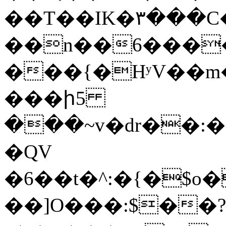
��T��IK�۳���C
��n��6����l�s��ئ���m[~@��������'l�gw�
���{�HʸV��m�
���ի5
���~v�dr��:�
�QV
�6��t�^:�{�$o
��]O���:$��?