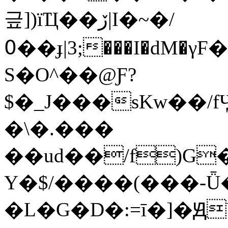
긒])ïҴ��ڒ|I�~�/
߀��ɟ|3;���I�dM�γF���Cr�W���l�D��
S�O^��@Ƒ?
$�_J���sKw��/
�\�.���
��ud��/f)G���w�b�
Y�$/����(���-Ǖ
�L�G�D�:=ī�]�ԬV�