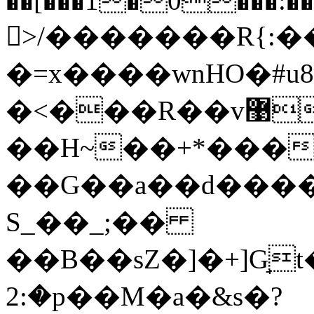
��[���1�0���:�
>/�������R{:�
�=x����wnHO�#u8
�<���R��v޹�q� >6�+tc=�����?
��H~��+*���
��G��a��d����
S_��_;��
��B��sZ�]�+]G̘t
�:2p��M�a�&s�?