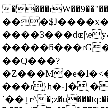
����rW��9��"��S
���$J����x�уoރ�vGM� =8
����3���dɶ|\eyٹ����������w���Ϣ��d|
�����ƃ���rG�����߿;)�
��Q���?
�Z���M�e�l�<
���r}h�-]�ˏ�
ˈ��ٳr^�;z�u���tq:�����i9;��rF��y�'>�2|7���e�N�i���͇e�?