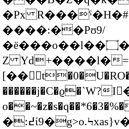
�Px R���ˤ�H�#�b���4
����:��Pʊ9/
�ё���o��l��۝�۞�U�~sXu��x^�
Z Yd+����l�=u
[��t�0�U�RO�
������j�C�ϱ�`W?I
o��~�z�s�q��*6�3
�:߄ί9�g>o.Ϟxas}v�_���Ģ+�9.�ɚ�,�c��