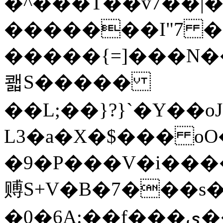
�^���T��v7��|�g
�������I"7 �
�����{=]���N�
쾗S�����
��L;��}?}`�Y��o
L3�a�X�$��� oO
�9�P���V�i����
赙S+V�B�7���s
�0�6A:��f���ی��wm���Cm��