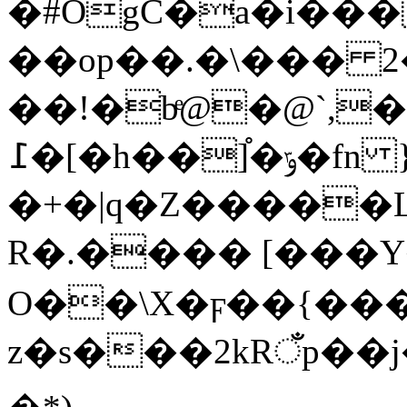
�#OgC�a�i�
��op��.�\��� 
��!�bͤ@�@`,
߁�[�h��]֯�ݹ�fn }^72W_vu)�߁�A��`���GbP,�:�D�
�+�|q�Z�����L
R�.���� [���Y�
O��\X�ϝ��{���|
z�s���2kRँp��