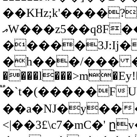
��KHz;k'����?
އW���z5��q8F��Hf�+JT�H�֕�g>��$|
�һ���/��� �f9*
����l���>m�Ey!
֟�`t�(�����FU�$n�
��a�Ǌ�y���
<|��3£\c7�mC�' ը