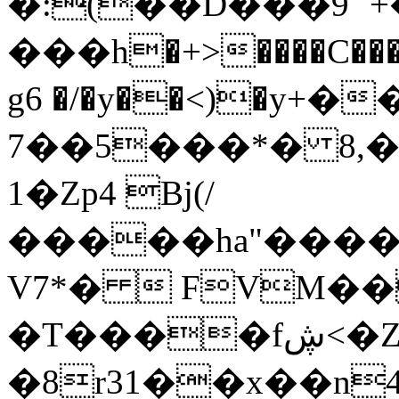
�:(��D���9 `+
���h�+>����C����o
g6 �/�y��<)�y+
7��5���*� 8,�
1�Zp4 Bj(/
�����ha"����4��L��8��'�
V7*�  FVM�
�T����fڜ<�Z�|
�8r31��x��n4)��U���ײ��<+�˞���[��V�HFXo3�