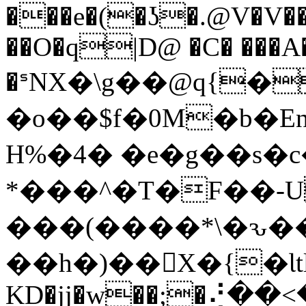
���e�(�ʖ�.@V�V�
��O�q|D@ �C� ���A��
�ᣵNX�\g��@q{�
�o��$f�0M�b�En
H%�4� �e�g��s�c�
*���^�T�F��-
���(����*\�ԅ��
��h�)��X�{�Ɩtŀe�d�
KD�jj�w��;�⢜��<