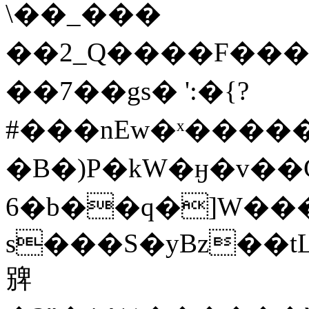
\��_���
��2_Q����F���]
��7��gs� ':�{?
#���nEw�ˣ����
�B� )P�kW�ӈ�v�
6�b��q�]W��
s���S�yBz��t
㗗