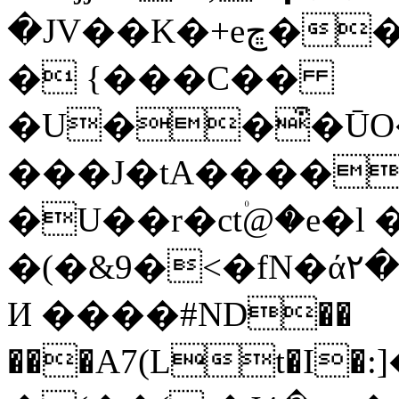
�JV��K�+eڇ���w�șD�^f�5�.��%�Ѭk�@Ʌ-
� {���C��
�U��͒�ŪO
���J�tA�����
�U��r�ct۠@�e�l 
�(�&9�<�fN�ά٢��@M���+���(��
И ����#ND��
���A7(Lt�І