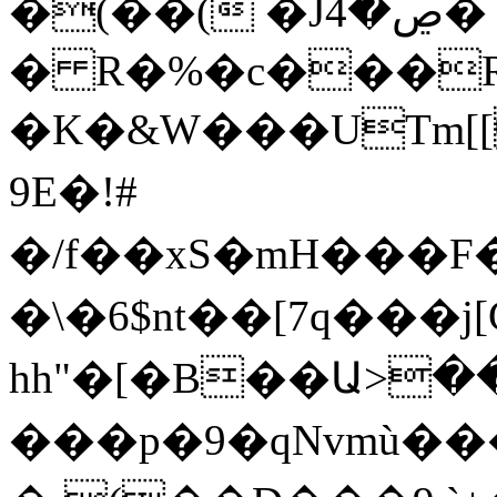
�(��( �Jڝ�4� m�b �"��-
� R�%�c���R
�K�&W���UTm[[
9E�!#
�/f��xS�mH���
�\�6$nt��[7q���j
hh"�[�B��Ա>
���p�9�qNvmù�