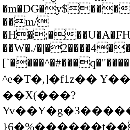
�m�DG�y$���
��m/
�H�;���U�A�FǶ
��W�./�|�2����4���
[`����^�#���q�"�����
^e�T�,]�f1z�� Y��!
��X(���?
Yv��Y�g�3����
}6�%������t��