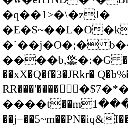
�q��1>�\�zJ�
�E�S~��L�O�k
�`��j�O�;� b
����b,鋚�:�G ���
��xX�Q�f�3�JRkr� Q�b%
RR���'����񫿛�$7�
����t��mګ���1j1SK���9�Đ)���
��j+��5~m��PN�iq&