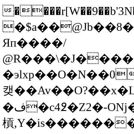
����r[W��9��b'3N�M�ظC�TG�/
�$a��@Jb��8
Яп����/
@R���\�J����
�эlxp��O�N��0
캦��Av��O?��x�
�ف�c4߶�Z2�-Oǋ��(9�
槓,Y�is������